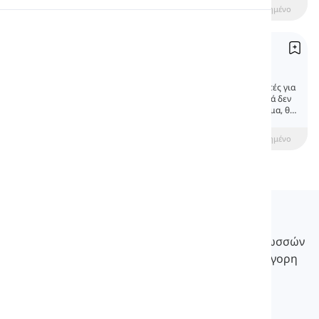
beginner
Ενδιάμεσος
Προχωρημένο
Προφορά
Άρθρο
Ανάγνωση
Articles
Τα άρθρα χρησιμοποιούνται ως τροποποιητές για
τα ουσιαστικά. Ωστόσο, ορισμένα ουσιαστικά δεν
χρειάζονται τροποποίηση. Σε αυτό το μάθημα, θα
μάθουμε γι' αυτά.
beginner
Ενδιάμεσος
Προχωρημένο
Langeek
Το LanGeek είναι μια πλατφόρμα εκμάθησης γλωσσών
που κάνει τη διαδικασία εκμάθησής σας πιο γρήγορη
και εύκολη.
info@langeek.co