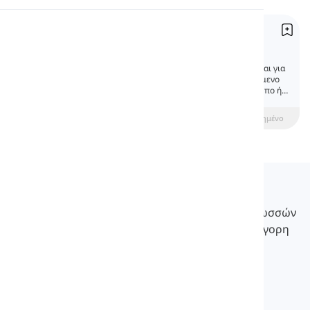
Προφορά
Αυτοπαθείς Αντωνυμίες
Reflexive Pronouns
Ανάγνωση
Οι αυτοπαθείς αντωνυμίες χρησιμοποιούνται για
να δείξουν ότι το υποκείμενο και το αντικείμενο
μιας πρότασης είναι ακριβώς το ίδιο πρόσωπο ή
πράγμα ή ότι υπάρχει άμεση σύνδεση μεταξύ
τους.
beginner
Ενδιάμεσος
Προχωρημένο
Langeek
Το LanGeek είναι μια πλατφόρμα εκμάθησης γλωσσών
που κάνει τη διαδικασία εκμάθησής σας πιο γρήγορη
και εύκολη.
info@langeek.co