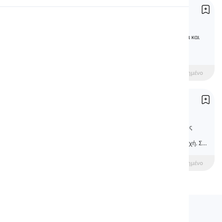
Αντωνυμίες Κτητικές
Προφορά
Possessive Pronouns
Οι κτητικές αντωνυμίες δείχνουν ιδιοκτησία και
υποδεικνύουν ότι κάτι ανήκει σε κάποιο
Ανάγνωση
συγκεκριμένο άτομο. Με τη βοήθειά τους,
μπορούμε να κάνουμε μια κτητική φράση
συντομότερη.
beginner
Ενδιάμεσος
Προχωρημένο
Κτητικοί Προσδιοριστές
Possessive Determiners
Οι κτητικοί προσδιοριστές είναι λειτουργικές
λέξεις που χρησιμοποιούνται πριν από ένα
ουσιαστικό για να δείξουν ιδιοκτησία ή κατοχή. Σε
αυτό το μάθημα, θα μάθουμε τα πάντα γι' αυτούς.
beginner
Ενδιάμεσος
Προχωρημένο
Langeek