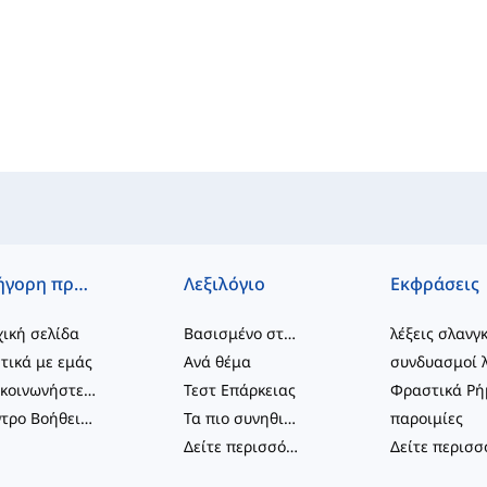
Γρήγορη πρόσβαση
Λεξιλόγιο
Εκφράσεις
ική σελίδα
Βασισμένο στο επίπεδο
λέξεις σλανγ
τικά με εμάς
Ανά θέμα
Επικοινωνήστε μαζί μας
Τεστ Επάρκειας
Κέντρο Βοήθειας
Τα πιο συνηθισμένα
παροιμίες
Δείτε περισσότερα
...