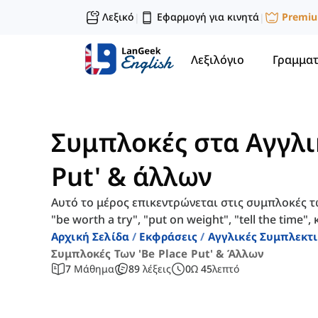
Λεξικό
Εφαρμογή για κινητά
Premi
|
|
Λεξιλόγιο
Γραμματ
Συμπλοκές στα Αγγλικ
Put' & άλλων
Αυτό το μέρος επικεντρώνεται στις συμπλοκές τ
"be worth a try", "put on weight", "tell the time", 
Αρχική Σελίδα
Εκφράσεις
Αγγλικές Συμπλεκτ
Συμπλοκές Των 'be Place Put' & Άλλων
7
Μάθημα
89
λέξεις
0
Ω
45
λεπτό