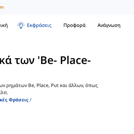
um
ική
Εκφράσεις
Προφορά
Ανάγνωση
ά των 'Be- Place-
ων ρημάτων Be, Place, Put και άλλων, όπως
κλπ.
ικές Φράσεις