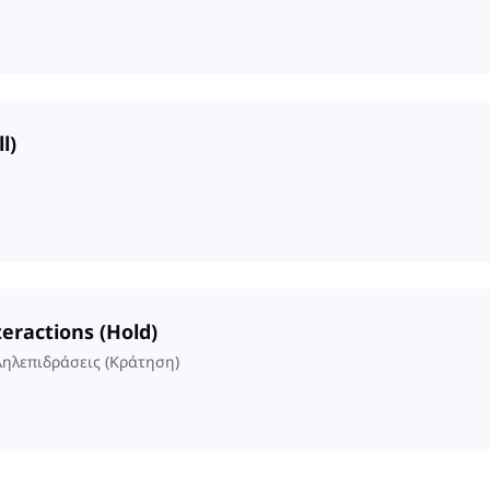
l)
nteractions (Hold)
ληλεπιδράσεις (Κράτηση)