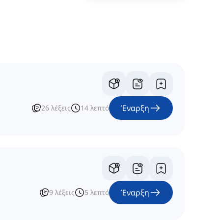
Έναρξη
26
λέξεις
14
λεπτό
Έναρξη
9
λέξεις
5
λεπτό