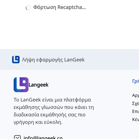
Φόρτωση Recaptcha...
Λήψη εφαρμογής LanGeek
Langeek
Αρχ
Το LanGeek είναι μια πλατφόρμα
Σχε
εκμάθησης γλωσσών που κάνει τη
διαδικασία εκμάθησής σας πιο
γρήγορη και εύκολη.
info@langeek.co