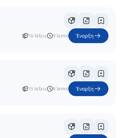
Έναρξη
16
λέξεις
9
λεπτό
Έναρξη
15
λέξεις
8
λεπτό