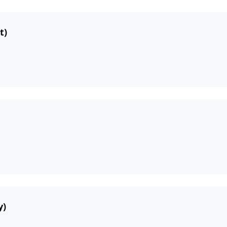
t)
y)