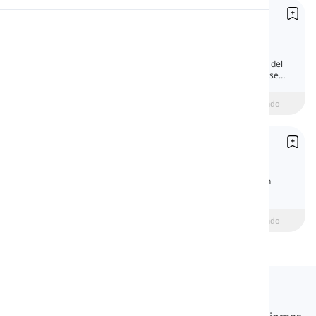
Adverbios de modo
Pronunciación
Adverbs of Manner
Los adverbios de modo nos proporcionan
información sobre cómo se realiza la acción del
Lectura
verbo. Sigue la lección para descubrir cómo se
forman y se usan en las oraciones.
beginner
Intermedio
Avanzado
Tipos de adverbios
Types of Adverbs
Aprende los tipos de adverbios en inglés con
explicaciones claras, ejemplos y un quiz.
Principiante
intermediate
Avanzado
Langeek