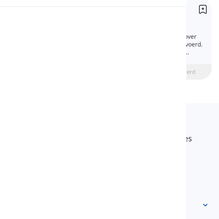
Bijwoorden van Wijze
Uitspraak
Adverbs of Manner
Bijwoorden van wijze geven ons informatie over
hoe de actie van het werkwoord wordt uitgevoerd.
Lezen
Volg de les om te ontdekken hoe ze worden
gevormd en in zinnen worden gebruikt.
beginner
Intermediate
Gevorderd
Langeek
LanGeek is een taal leerplatform dat je leerproces
sneller en gemakkelijker maakt.
info@langeek.co
Snelle toegang