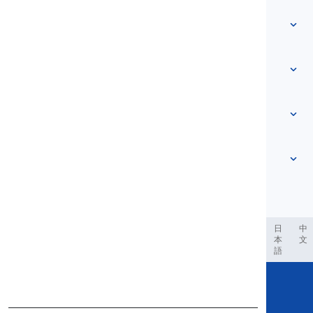
Startpagina
Woordenlijst
Over ons
Neem contact met ons op
Niveau-gebaseerd
Helpcentrum
Uitdrukkingen
Op onderwerp
Vaardigheidstesten
slangwoorden
Meest voorkomende
Grammatica
collocaties
Meer zien
...
Frasale werkwoorden
Zinnen
spreekwoorden
Uitspraak
Interpunctie en Spelling
Meer zien
...
Tijden
Meer zien
...
Werkwoorden en Stemmen
Meer zien
...
العر
Filipino
فارسی
Indonesia
Deutsch
português
日
中
本
文
語