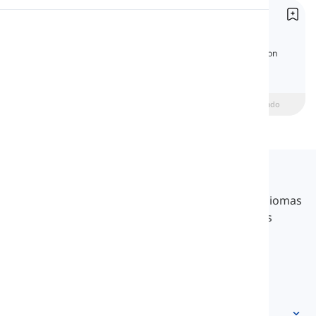
Formas de negación en inglés
Pronunciación
Negation
Aprende las formas de negación en inglés con
explicaciones claras, ejemplos y un quiz de
Lectura
gramática.
beginner
Intermedio
Avanzado
Langeek
LanGeek es una plataforma de aprendizaje de idiomas
que hace que tu proceso de aprendizaje sea más
rápido y fácil.
info@langeek.co
Acceso rápido