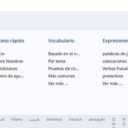
ceso rápido
Vocabulario
Expresione
cio
Basado en el nivel
re Nosotros
Por tema
colocaciones
ntáctanos
Pruebas de competencia
Verbos frasa
Centro de ayuda
Más comunes
proverbios
Ver más
...
Ver más
...
العر
Filipino
فارسی
Indonesia
Deutsch
português
日
中
本
文