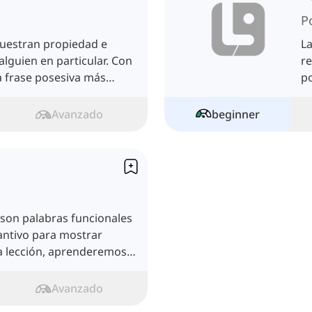
P
uestran propiedad e
La
alguien en particular. Con
re
 frase posesiva más
po
Avanzado
beginner
son palabras funcionales
antivo para mostrar
a lección, aprenderemos
Avanzado