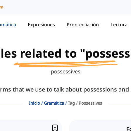
um
amática
Expresiones
Pronunciación
Lectura
cles related to "possess
possessives
orms that we use to talk about possessions and
Inicio
Gramática
Tag
Possessives
F