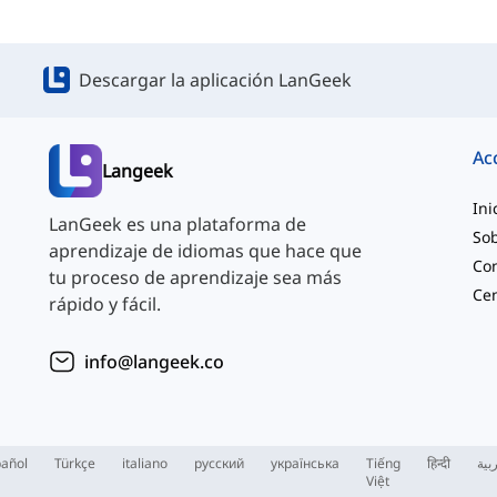
Descargar la aplicación LanGeek
Ac
Langeek
Ini
LanGeek es una plataforma de
Sob
aprendizaje de idiomas que hace que
Co
tu proceso de aprendizaje sea más
rápido y fácil.
info@langeek.co
añol
Türkçe
italiano
русский
українська
Tiếng
हिन्दी
بية
Việt