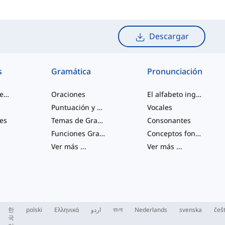
Descargar
s
Gramática
Pronunciación
palabras de jerga
Oraciones
El alfabeto inglés
Puntuación y Ortografía
Vocales
les
Temas de Gramática Varios
Consonantes
Funciones Gramaticales
Conceptos fonológicos
Ver más
...
Ver más
...
한
polski
Ελληνικά
اردو
বাংলা
Nederlands
svenska
češ
국