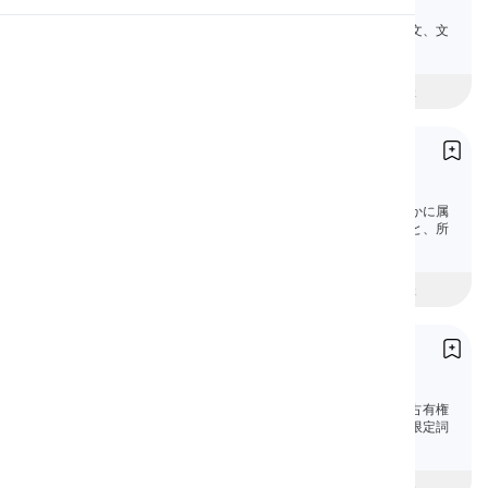
Noun Modifiers
英語の名詞修飾語を、わかりやすい説明、例文、文
発音
法クイズで学びましょう。
初心者
intermediate
上級
読書
所有代名詞
Possessive Pronouns
所有代名詞は所有権を示し、何かが特定の誰かに属
していることを示します。所有代名詞を使うと、所
有句を短くすることができます。
beginner
中級
上級
所有限定詞
Possessive Determiners
所有限定詞は、名詞の前に使用して所有権や占有権
を表す機能語です。このレッスンでは、所有限定詞
についてすべて学びます。
beginner
中級
上級