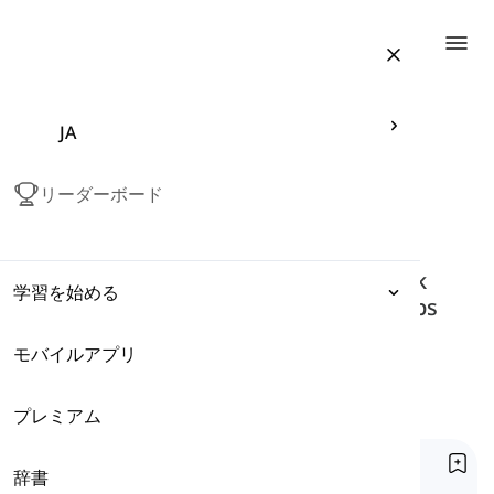
Togg
JA
Articles related to "possessives"
possessives
リーダーボード
Possessives are comprised of
different forms that we use to talk
学習を始める
about possessions and relationships
between things and people.
モバイルアプリ
表現
ホーム
文法
Tag
Possessives
プレミアム
文法
名詞修飾語
辞書
語彙