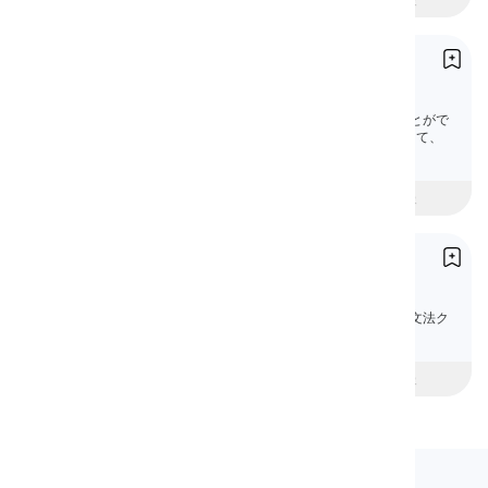
名詞の所有格
Possessive Form of Nouns
所有格構造は所有権と個人的な関係を示すことがで
きます。アポストロフィと「s」の助けを借りて、
名詞の所有格を作ることができます。
beginner
中級
上級
所有格
Possessives
英語の所有格を、わかりやすい説明、例文、文法ク
イズで学びましょう。
初心者
intermediate
上級
Langeek