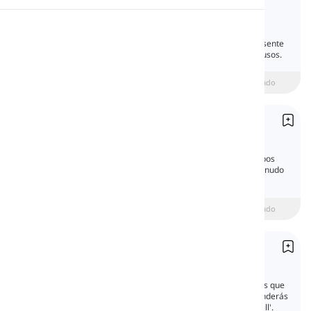
Present Simple
Pronunciación
En esta lección, aprenderás todas las
características gramaticales del tiempo presente
simple en inglés y te familiarizarás con sus usos.
Lectura
beginner
Intermedio
Avanzado
Pasado sSimple
Past Simple
El tiempo pasado simple es uno de los tiempos
más importantes en inglés. Lo usamos a menudo
para hablar sobre lo que sucedió antes.
beginner
Intermedio
Avanzado
Futuro simple
Future Simple
El tiempo futuro simple habla sobre acciones que
sucederán más tarde. En esta lección, aprenderás
a hablar sobre el futuro en inglés usando 'will'.