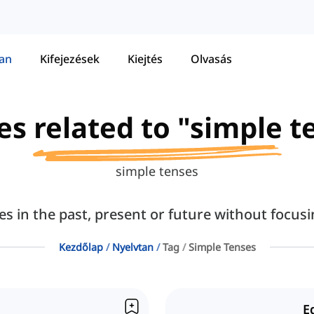
tan
Kifejezések
Kiejtés
Olvasás
les related to "simple t
simple tenses
es in the past, present or future without focusi
Kezdőlap
Nyelvtan
Tag
Simple Tenses
E