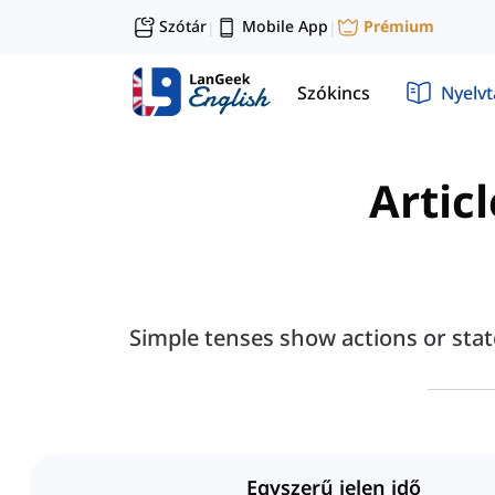
Szótár
Mobile App
Prémium
|
|
Szókincs
Nyelv
Artic
Simple tenses show actions or stat
Egyszerű jelen idő