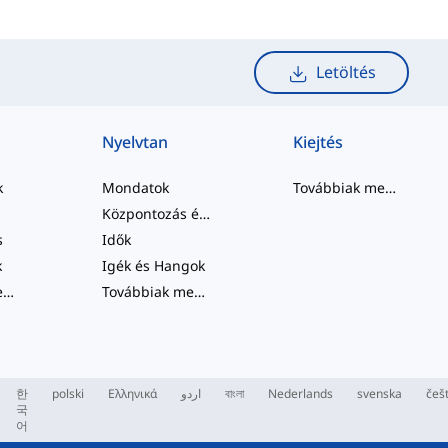
Letöltés
Nyelvtan
Kiejtés
k
Mondatok
Továbbiak megtekintése
Központozás és Helyesírás
s
Idők
k
Igék és Hangok
Továbbiak megtekintése
...
Továbbiak megtekintése
...
한
polski
Ελληνικά
اردو
বাংলা
Nederlands
svenska
češ
국
어