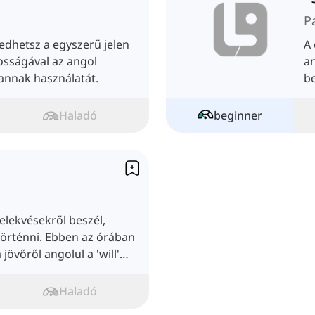
P
dhetsz a egyszerű jelen
A 
osságával az angol
an
annak használatát.
be
Haladó
beginner
elekvésekről beszél,
örténni. Ebben az órában
övőről angolul a 'will'
Haladó