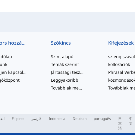
Gyors hozzáférés
Szókincs
Kifejezések
zdőlap
Szint alapú
szleng szava
lunk
Témák szerint
kollokációk
Lépjen kapcsolatba velünk
Jártassági tesztek
Phrasal Verb
góközpont
Leggyakoribb
közmondáso
Továbbiak megtekintése
...
العر
Filipino
فارسی
Indonesia
Deutsch
português
日
中
本
文
語