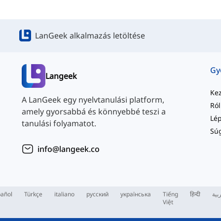
LanGeek alkalmazás letöltése
Langeek
Ke
A LanGeek egy nyelvtanulási platform,
Ró
amely gyorsabbá és könnyebbé teszi a
tanulási folyamatot.
Sú
info@langeek.co
añol
Türkçe
italiano
русский
українська
Tiếng
हिन्दी
بية
Việt