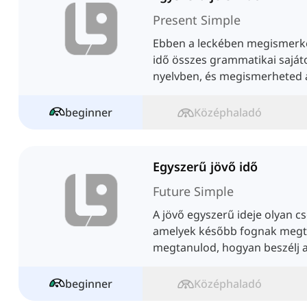
Present Simple
Ebben a leckében megismerke
idő összes grammatikai saját
nyelvben, és megismerheted 
beginner
Középhaladó
Egyszerű jövő idő
Future Simple
A jövő egyszerű ideje olyan cs
amelyek később fognak megt
megtanulod, hogyan beszélj a j
használatával.
beginner
Középhaladó