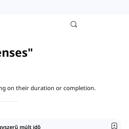
enses"
ng on their duration or completion.
gyszerű múlt idő