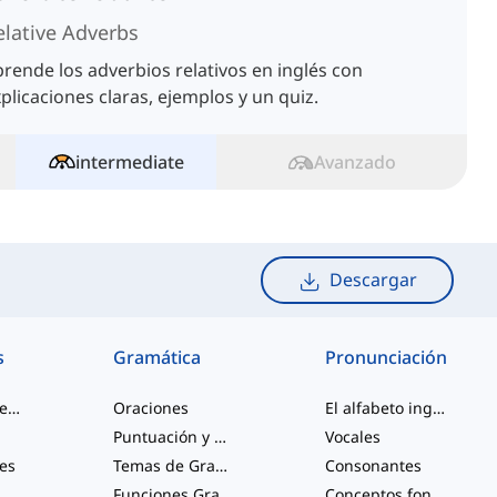
elative Adverbs
rende los adverbios relativos en inglés con
plicaciones claras, ejemplos y un quiz.
intermediate
Avanzado
Descargar
s
Gramática
Pronunciación
palabras de jerga
Oraciones
El alfabeto inglés
Puntuación y Ortografía
Vocales
les
Temas de Gramática Varios
Consonantes
Funciones Gramaticales
Conceptos fonológicos