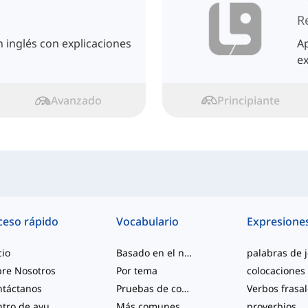
R
 inglés con explicaciones
Ap
ex
Avanzado
Principiante
ceso rápido
Vocabulario
Expresione
cio
Basado en el nivel
re Nosotros
Por tema
colocaciones
ntáctanos
Pruebas de competencia
Verbos frasa
Centro de ayuda
Más comunes
proverbios