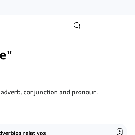
re"
an adverb, conjunction and pronoun.
dverbios relativos