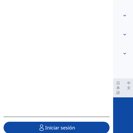
Contáctanos
Basado en el nivel
Centro de ayuda
Expresiones
Por tema
Pruebas de competencia
palabras de jerga
Más comunes
Gramática
colocaciones
Ver más
...
Verbos frasales
Oraciones
proverbios
Pronunciación
Puntuación y Ortografía
Ver más
...
Temas de Gramática Varios
El alfabeto inglés
Funciones Gramaticales
Vocales
Ver más
...
Consonantes
العر
Filipino
فارسی
Indonesia
Deutsch
português
日
中
本
文
Conceptos fonológicos
語
Ver más
...
Copyright © 2020 Langeek Inc.
All Rights Reserved.
Iniciar sesión
Política de privacidad
|
Términos del servicio