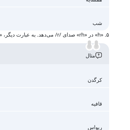
شب
۵. «h» در «rh» صدای /r/ می‌دهد. به عبارت دیگر، «h» ناخوانا است:
مثال
کرگدن
قافیه
ریواس