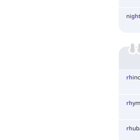
ni
gh
rh
ino
rh
ym
rh
ub