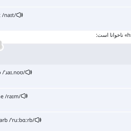
t /naɪt/
 /ˈɹaɪ.noʊ/
e /raɪm/
arb /ˈruːbɑːrb/