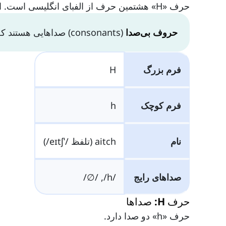
حرف «H» هشتمین حرف از الفبای انگلیسی است. این حرف نیز یک حرف بی‌صداست.
حروف بی‌صدا
(consonants) صداهایی هستند که با محدودیت در مجرای صوتی تلفظ می‌شوند.
فرم بزرگ
H
فرم کوچک
h
نام
aitch (تلفظ /ˈeɪtʃ/)
صداهای رایج
/h/, /∅/
حرف H: صداها
حرف «h» دو صدا دارد.