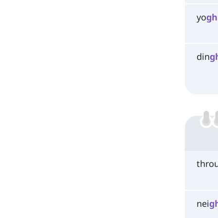
yo
gh
din
g
thro
nei
g