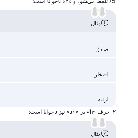
ˈɑ/ تلفظ می‌شود و «h» ناخوانا است:
مثال
صادق
افتخار
ارثیه
۲. حرف «h» در «ah» نیز ناخوانا است:
مثال