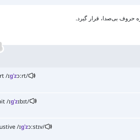
rt /ɪ
ɡˈz
ɔːrt/
bit /ɪ
ɡˈz
ɪbɪt/
ustive /ɪ
ɡˈz
ɔːstɪv/