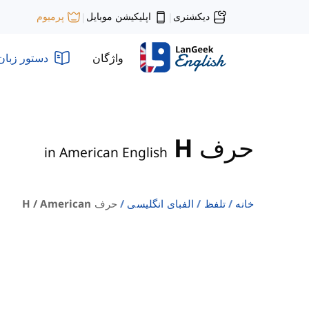
دیکشنری
اپلیکیشن موبایل
پرمیوم
|
|
واژگان
دستور زبان
حرف H
in American English
خانه
تلفظ
الفبای انگلیسی
حرف H / American