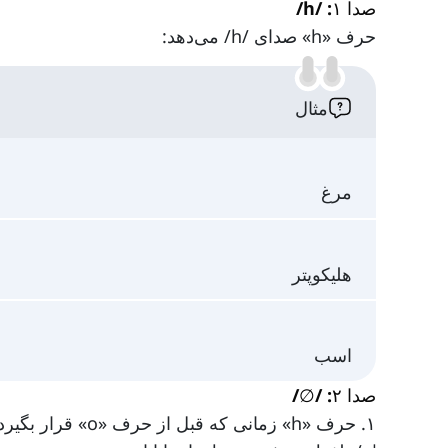
صدا ۱: /h/
حرف «h» صدای /h/ می‌دهد:
مثال
مرغ
هلیکوپتر
اسب
صدا ۲: /∅/