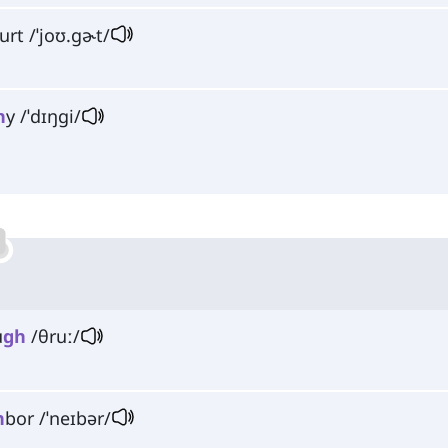
urt /ˈjoʊ.ɡɚt/
h
y /ˈdɪŋɡi/
u
gh
/θruː/
h
bor /ˈneɪbər/