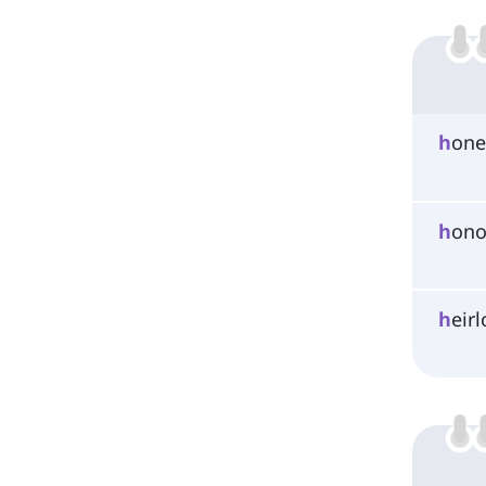
h
one
h
ono
h
eir