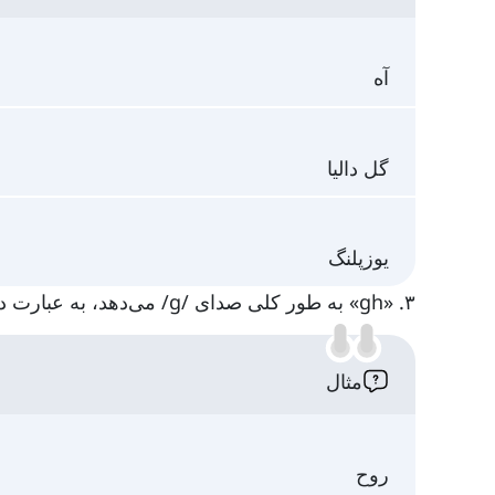
آه
گل دالیا
یوزپلنگ
۳. «gh» به طور کلی صدای /ɡ/ می‌دهد، به عبارت دیگر، «h» ناخوانا است:
مثال
روح