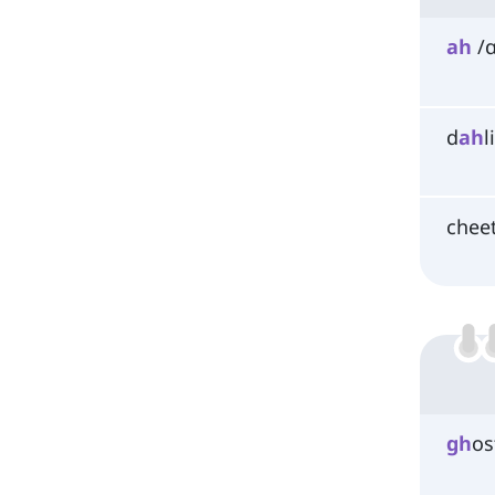
ah
/ɑ
d
ah
l
chee
gh
os