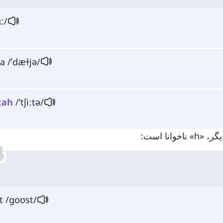
ː/
ia /ˈdæɫjə/
t
ah
/ˈtʃiːtə/
t /ɡoʊst/