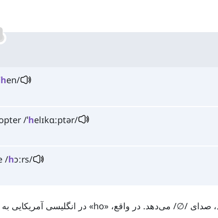
/
h
en/
opter /ˈ
h
elɪkɑːptər/
e /
h
ɔːrs/
۱. حرف «h» زمانی که قبل از حرف «o» قرار بگیرد، صدای /∅/ می‌دهد. در واقع، «ho» در 