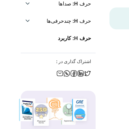
حرف H: صداها
صدا ۱: /h/
حرف H: چندحرفی‌ها
صدا ۲: /∅/
xh
حرف H: کاربرد
he
اشتراک گذاری در :
ch
gh
ph
sh