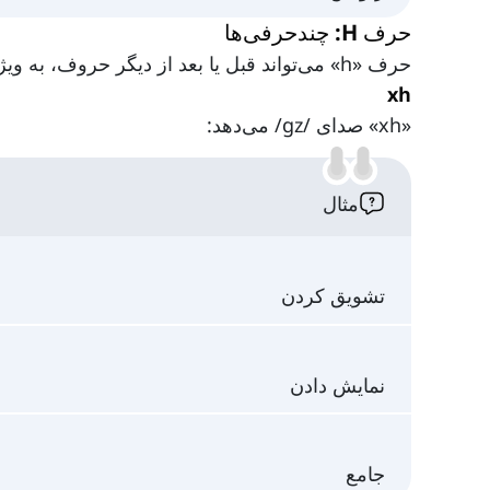
حرف H: چندحرفی‌ها
حرف «h» می‌تواند قبل یا بعد از دیگر حروف، به ویژه حروف بی‌صدا، قرار گیرد.
xh
«xh» صدای /gz/ می‌دهد:
مثال
تشویق کردن
نمایش دادن
جامع