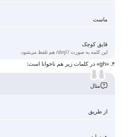
ماست
قایق کوچک
این کلمه به صورت /ˈdɪŋi/ هم تلفظ می‌شود.
۴. «gh» در کلمات زیر هم ناخوانا است:
مثال
از طریق
همسایه