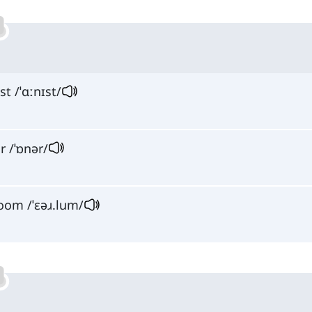
st /ˈɑːnɪst/
r /ˈɒnər/
loom /ˈɛəɹ.lum/