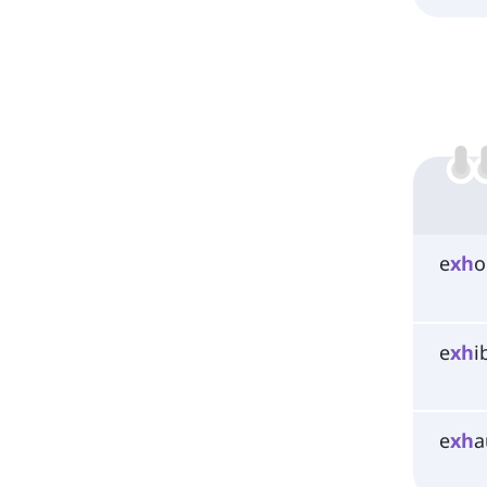
e
xh
o
e
xh
i
e
xh
a