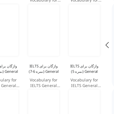
Vocabulary for
Vocabulary for
the GRE
the GRE
واژگان برای IELTS
واژگان برای IELTS
General (نمره 5)
General (نمره 6-7)
General (نمره 8-9)
ulary for
Vocabulary for
Vocabulary for
 General
IELTS General
IELTS General
g (Band 8-
Training (Band 6-
Training (Band 5)
9)
7)