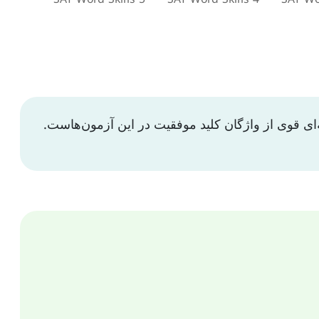
ان انگلیسی مانند TOEFL، IELTS، GRE، SAT یا ACT هستید؟ داشتن پایه‌ای قوی از واژگان کلید موفقیت در این آزمون‌هاست.