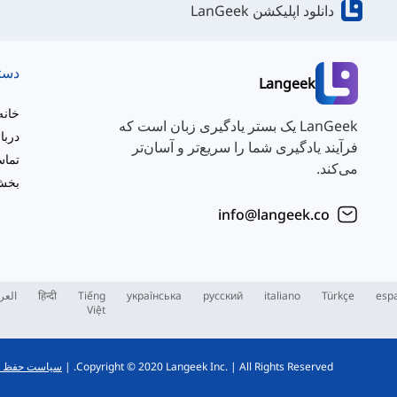
دانلود اپلیکشن LanGeek
دست
Langeek
خانه
LanGeek یک بستر یادگیری زبان است که
دربا
فرآیند یادگیری شما را سریع‌تر و آسان‌تر
تماس
می‌کند.
بخش 
info@langeek.co
esp
Türkçe
italiano
русский
українська
Tiếng
हिन्दी
العر
Việt
All Rights Reserved.
|
Copyright © 2020 Langeek Inc.
|
سیاست حفظ 