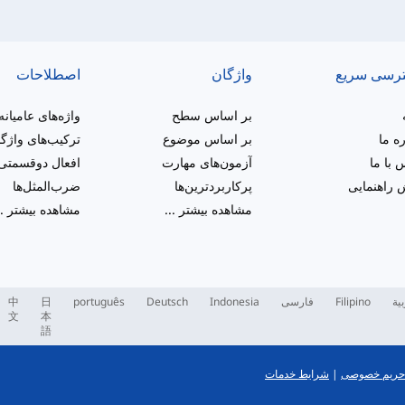
رسی سریع
واژگان
اصطلاحات
بر اساس سطح
واژه‌های عامیانه
ره ما
بر اساس موضوع
ترکیب‌های واژگ
 با ما
آزمون‌های مهارت
افعال دوقسمتی
راهنمایی
پرکاربردترین‌ها
ضرب‌المثل‌ها
مشاهده بیشتر
...
مشاهده بیشتر
..
بية
Filipino
فارسی
Indonesia
Deutsch
português
日
中
文
本
語
حریم خصوصی
|
شرایط خدمات