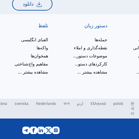
دانلود
دستور زبان
تلفظ
جمله‌ها
الفبای انگلیسی
انی
نقطه‌گذاری و املاء
واکه‌ها
موضوعات دستور زبان متنوع
همخوان‌ها
کارکردهای دستوری
مفاهیم واج‌شناختی
.
مشاهده بیشتر
...
مشاهده بیشتر
...
한
polski
Ελληνικά
اردو
বাংলা
Nederlands
svenska
tina
국
어