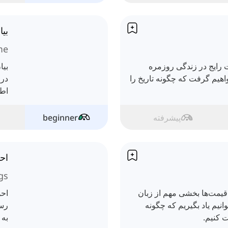
بیا
me
 رایج در زندگی روزمره
بیا
هیم گرفت که چگونه تاریخ را
درس
اطل
پیشرفته
beginner
اح
gs
یمت‌ها بخشی مهم از زبان
احو
انیم یاد بگیریم که چگونه
رسم
 کنیم.
به 