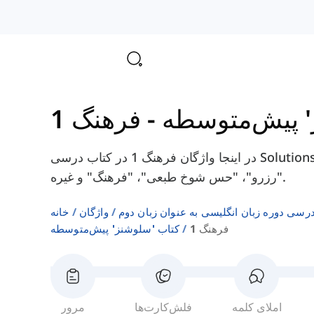
' پیش‌متوسطه
-
فرهنگ 1
در اینجا واژگان فرهنگ 1 در کتاب درسی Solutions Pre-Intermediate را پیدا خواهید کرد، مانند
"رزرو"، "حس شوخ طبعی"، "فرهنگ" و غیره.
رسی دوره زبان انگلیسی به عنوان زبان دوم
واژگان
خانه
فرهنگ 1
کتاب 'سلوشنز' پیش‌متوسطه
املای کلمه
فلش‌کارت‌ها
مرور