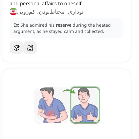
and personal affairs to oneself
توداری, محتاط‌بودن، کم‌رویی
Ex:
She admired his
reserve
during the heated
argument, as he stayed calm and collected.