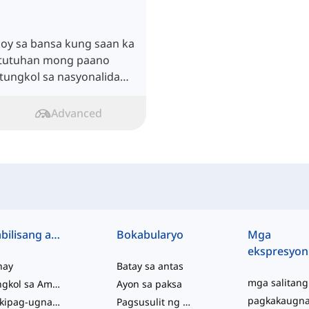
oy sa bansa kung saan ka
tututuhan mong paano
tungkol sa nasyonalidad
Advanced
Mabilisang access
Bokabularyo
Mga
ekspresyon
hay
Batay sa antas
Tungkol sa Amin
Ayon sa paksa
Makipag-ugnayan sa Amin
Pagsusulit ng Kabihasaan