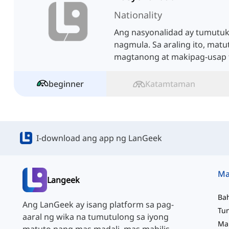
Nationality
Ang nasyonalidad ay tumutuk
nagmula. Sa araling ito, ma
magtanong at makipag-usap 
sa Ingles.
beginner
Katamtaman
I-download ang app ng LanGeek
Langeek
Ba
Ang LanGeek ay isang platform sa pag-
aaral ng wika na tumutulong sa iyong