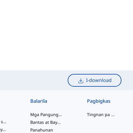
I-download
Balarila
Pagbigkas
Mga Pangungusap
Tingnan pa
...
mga salitang slang
Bantas at Baybay
pagkakaugnay ng salita
Panahunan