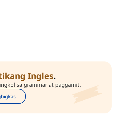
ikang Ingles
.
ungkol sa grammar at paggamit.
gbigkas