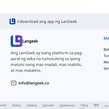
I-download ang app ng LanGeek
Langeek
Ba
Ang LanGeek ay isang platform sa pag-
aaral ng wika na tumutulong sa iyong
matuto nang mas madali, mas mabilis,
at mas matalino.
info@langeek.co
añol
Türkçe
italiano
русский
українська
Tiếng
हिन्दी
بية