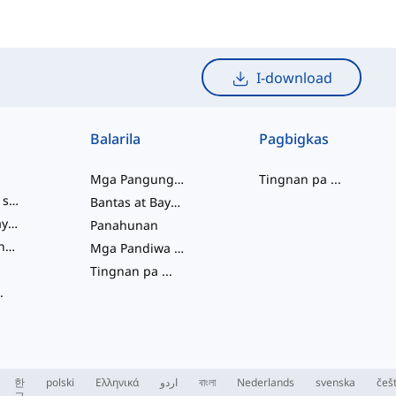
I-download
Balarila
Pagbigkas
Mga Pangungusap
Tingnan pa
...
mga salitang slang
Bantas at Baybay
pagkakaugnay ng salita
Panahunan
Mga Pariralang Pandiwa
Mga Pandiwa at Tinig
Tingnan pa
...
.
한
polski
Ελληνικά
اردو
বাংলা
Nederlands
svenska
češ