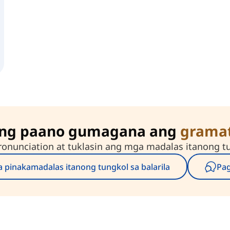
ung paano gumagana ang
gramat
onunciation at tuklasin ang mga madalas itanong t
 pinakamadalas itanong tungkol sa balarila
Pa