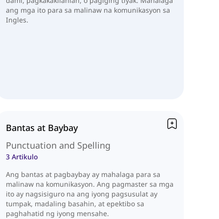
dami, pagkakakilanlan, o pagiging tiyak. Mahalaga
ang mga ito para sa malinaw na komunikasyon sa
Ingles.
Bantas at Baybay
Punctuation and Spelling
3 Artikulo
Ang bantas at pagbaybay ay mahalaga para sa
malinaw na komunikasyon. Ang pagmaster sa mga
ito ay nagsisiguro na ang iyong pagsusulat ay
tumpak, madaling basahin, at epektibo sa
paghahatid ng iyong mensahe.