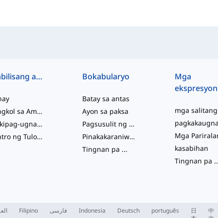
Mabilisang access
Bokabularyo
Mga
ekspresyon
hay
Batay sa antas
Tungkol sa Amin
Ayon sa paksa
Makipag-ugnayan sa Amin
Pagsusulit ng Kabihasaan
Sentro ng Tulong
Pinakakaraniwan
kasabihan
Tingnan pa
...
Tingnan pa
..
العر
Filipino
فارسی
Indonesia
Deutsch
português
日
中