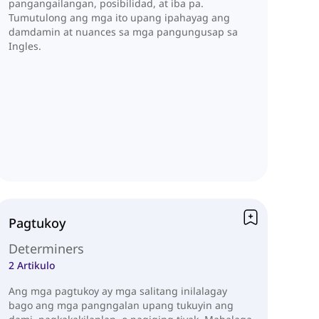
pangangailangan, posibilidad, at iba pa.
Tumutulong ang mga ito upang ipahayag ang
damdamin at nuances sa mga pangungusap sa
Ingles.
Pagtukoy
Determiners
2 Artikulo
Ang mga pagtukoy ay mga salitang inilalagay
bago ang mga pangngalan upang tukuyin ang