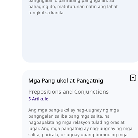
pangngalan o pariralang pangngalan. Sa
bahaging ito, matututunan natin ang lahat
tungkol sa kanila.
Mga Pang-ukol at Pangatnig
Prepositions and Conjunctions
5 Artikulo
Ang mga pang-ukol ay nag-uugnay ng mga
pangngalan sa iba pang mga salita, na
nagpapakita ng mga relasyon tulad ng oras at
lugar. Ang mga pangatnig ay nag-uugnay ng mga
salita, parirala, o sugnay upang bumuo ng mga