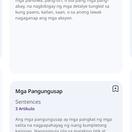
mga pandiwa, pang-uri, o iba pang mga pang-
abay, na nagbibigay ng mga detalye tungkol sa
kung paano, kailan, saan, o sa anong lawak
nagaganap ang mga aksyon.
Mga Pangungusap
Sentences
3 Artikulo
Ang mga pangungusap ay mga pangkat ng mga
salita na nagpapahayag ng isang kumpletong
kaisipan. Nagsisimula sila sa malaking titik at