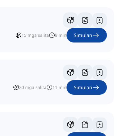
Simulan
15
mga salita
8
min
Simulan
20
mga salita
11
min