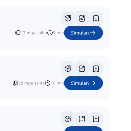
Simulan
17
mga salita
9
min
Simulan
18
mga salita
10
min