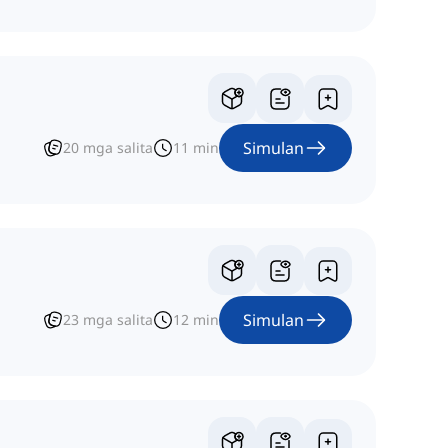
Simulan
20
mga salita
11
min
Simulan
23
mga salita
12
min