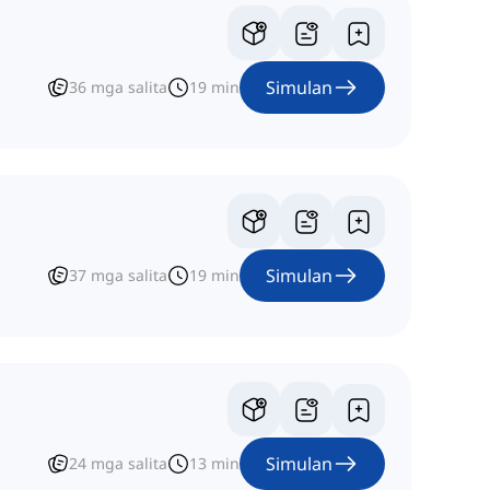
Simulan
36
mga salita
19
min
Simulan
37
mga salita
19
min
Simulan
24
mga salita
13
min