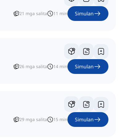
Simulan
21
mga salita
11
min
Simulan
26
mga salita
14
min
Simulan
29
mga salita
15
min