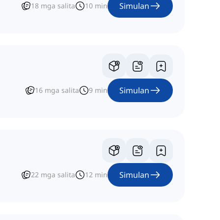
Simulan
18
mga salita
10
min
Simulan
16
mga salita
9
min
Simulan
22
mga salita
12
min