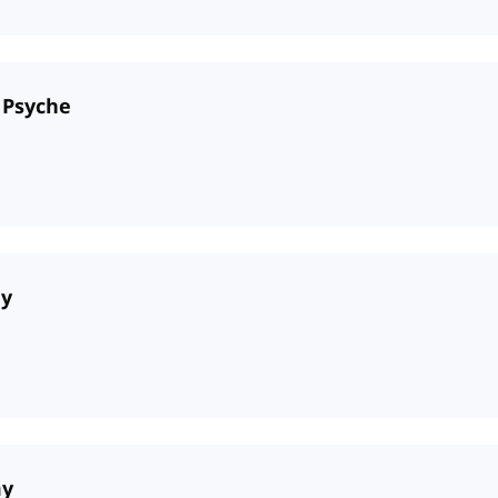
d Psyche
hy
my