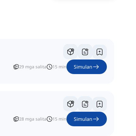
Simulan
29
mga salita
15
min
Simulan
28
mga salita
15
min