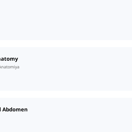
Anatomy
Anatomiya
nd Abdomen