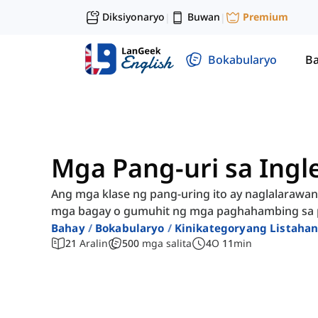
Diksiyonaryo
Buwan
Premium
|
|
Bokabularyo
Ba
Mga Pang-uri sa Ingl
Ang mga klase ng pang-uring ito ay naglalarawa
mga bagay o gumuhit ng mga paghahambing sa pa
Bahay
Bokabularyo
Kinikategoryang Listahan
21
Aralin
500
mga salita
4
O
11
min