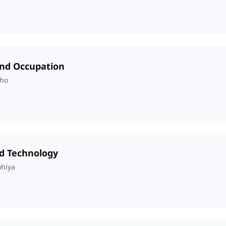
 and Occupation
aho
nd Technology
ohiya