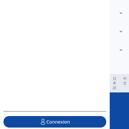
Contactez-nous
Basé sur le niveau
Centre d'aide
Expressions
Par thème
Tests de compétence
mots d’argot
Les plus courants
Grammaire
collocations
Voir plus
...
Verbes à particule
Phrases
proverbes
Prononciation
Ponctuation et Orthographe
Voir plus
...
Temps
L'alphabet anglais
Verbes et Voix
Voyelles
Voir plus
...
Consonnes
العر
Filipino
فارسی
Indonesia
Deutsch
português
日
中
本
文
Concepts phonologiques
語
Voir plus
...
Copyright © 2020 Langeek Inc.
All Rights Reserved.
Connexion
Politique de confidentialité
|
Conditions de service