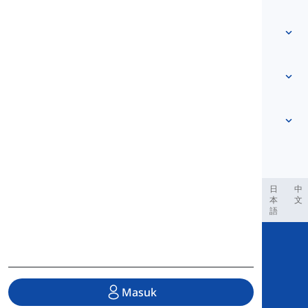
Hubungi Kami
Berdasarkan level
Pusat Bantuan
Ungkapan
Berdasarkan topik
Tes Kemampuan
kata slang
Paling umum
Tata Bahasa
kolokasi
Lihat lebih banyak
...
Verba Frasa
Kalimat
peribahasa
Pronunciation
Tanda Baca dan Ejaan
Lihat lebih banyak
...
Kala
Alfabet Inggris
Kata Kerja dan Suara
Vokal
Lihat lebih banyak
...
Konsonan
العر
Filipino
فارسی
Indonesia
Deutsch
português
日
中
本
文
Konsep Fonologis
語
Lihat lebih banyak
...
Copyright © 2020 Langeek Inc.
All Rights Reserved.
Masuk
Kebijakan Privasi
|
Syarat Layanan