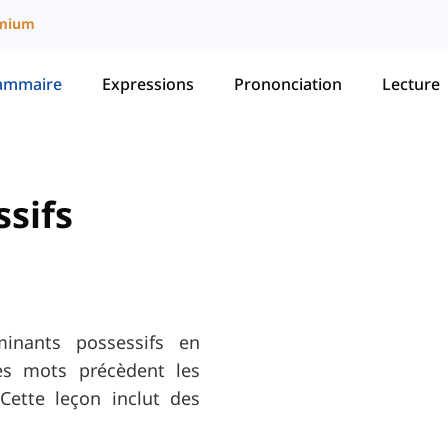
mium
ammaire
Expressions
Prononciation
Lecture
sifs
minants possessifs en
es mots précèdent les
ette leçon inclut des