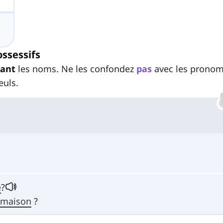
ssessifs
ant
les noms. Ne les confondez
pas
avec les prono
euls.
e
?
maison
?