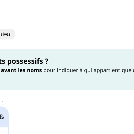
sives
s possessifs ?
s
avant les noms
pour indiquer à qui appartient que
 :
fs