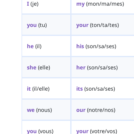
I
(je)
my
(mon/ma/mes)
you
(tu)
your
(ton/ta/tes)
he
(il)
his
(son/sa/ses)
she
(elle)
her
(son/sa/ses)
it
(il/elle)
its
(son/sa/ses)
we
(nous)
our
(notre/nos)
you
(vous)
your
(votre/vos)