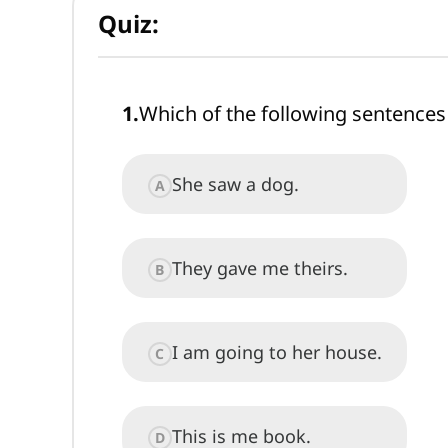
Quiz:
1
.
Which of the following sentences
She saw a dog.
A
They gave me theirs.
B
I am going to her house.
C
This is me book.
D