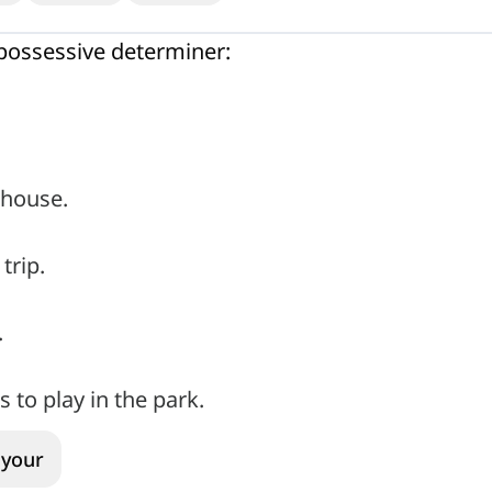
t possessive determiner:
 house.
trip.
.
 to play in the park.
your