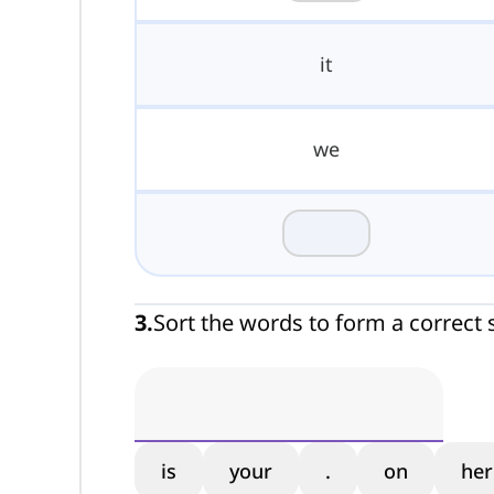
it
we
3
.
Sort the words to form a correct 
is
your
.
on
her