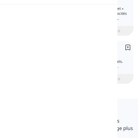
Can, May, Should
Les verbes modaux comme « can », « may » et «
Prononciation
should » expriment des possibilités, des capacités
et des conseils. Ils montrent l'incertitude, la
compétence et les recommandations.
Lecture
beginner
Intermédiaire
Avancé
Contractions
Vous pourriez vous demander quelle est la
différence entre les styles formels et informels.
Un des éléments qui peut rendre vos écrits
informels est l'utilisation des contractions.
beginner
Intermédiaire
Avancé
Langeek
LanGeek est une plateforme d'apprentissage des
langues qui rend votre processus d'apprentissage plus
rapide et plus facile.