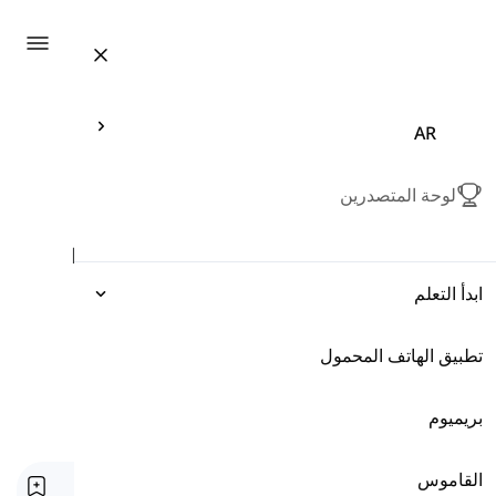
ation
AR
Articles related to "modals"
modals
لوحة المتصدرين
Modals are special verbs that give
additional information about the
ابدأ التعلم
function of the main verb that
follows them.
تطبيق الهاتف المحمول
التعبيرات
Tag
القواعد
الصفحة الرئيسية
Modals
القواعد
بريميوم
المفردات
القاموس
الأفعال الناقصة Can, May, Should