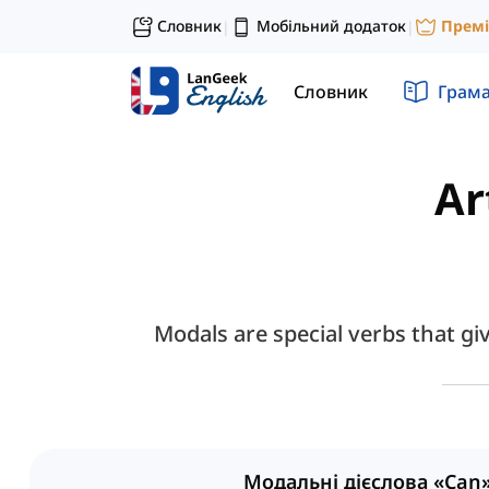
Словник
Мобільний додаток
Прем
|
|
Словник
Грам
Ar
Modals are special verbs that gi