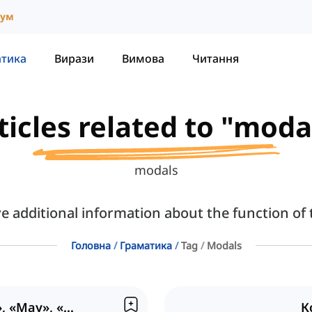
іум
атика
Вирази
Вимова
Читання
ticles related to "moda
modals
ve additional information about the function of
Головна
Граматика
Tag
Modals
Модальні дієслова «Can», «May», «Should»
К