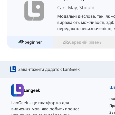
Can, May, Should
Модальні дієслова, такі як «c
виражають можливості, здіб
передають невизначеність, 
рекомендації в англійській м
beginner
Середній рівень
Завантажити додаток LanGeek
Langeek
Го
LanGeek – це платформа для
Пр
вивчення мов, яка робить процес