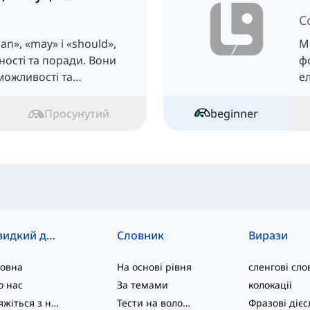
C
an», «may» і «should»,
М
ності та поради. Вони
ф
можливості та
е
ові.
н
Просунутий
beginner
Швидкий доступ
Словник
Вирази
ловна
На основі рівня
сленгові сло
о нас
За темами
колокації
Зв'яжіться з нами
Тести на володіння мовою