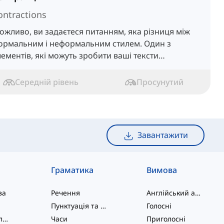
ontractions
ожливо, ви задаєтеся питанням, яка різниця між
ормальним і неформальним стилем. Один з
лементів, які можуть зробити ваші тексти
еформальними, — це використання скорочень.
Середній рівень
Просунутий
Завантажити
Граматика
Вимова
ва
Речення
Англійський алфавіт
Пунктуація та Орфографія
Голосні
Фразові дієслова
Часи
Приголосні