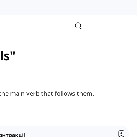
ls"
 the main verb that follows them.
онтракції