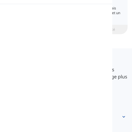
Negation
Apprenez les formes de la négation en anglais
Prononciation
avec des explications claires, des exemples et un
quiz de grammaire.
Lecture
beginner
Intermédiaire
Avancé
Langeek
LanGeek est une plateforme d'apprentissage des
langues qui rend votre processus d'apprentissage plus
rapide et plus facile.
info@langeek.co
Accès rapide
Accueil