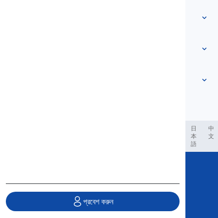
আমাদের সাথে যোগাযোগ করুন
স্তর ভিত্তিক
সহায়তা কেন্দ্র
প্রকাশভঙ্গি
বিষয়ভিত্তিক
দক্ষতা পরীক্ষা
স্ল্যাং শব্দসমূহ
সবচেয়ে প্রচলিত
ব্যাকরণ
যুগল শব্দসমষ্টি
আরও দেখুন
...
ফ্রেজাল ভার্বস
বাক্য
প্রবাদ
উচ্চারণ
বিরামচিহ্ন এবং বানান
আরও দেখুন
...
কাল
আরও দেখুন
...
ক্রিয়া এবং কণ্ঠস্বর
আরও দেখুন
...
العر
Filipino
فارسی
Indonesia
Deutsch
português
日
中
本
文
語
Copyright © 2020 Langeek Inc.
All Rights Reserved.
প্রবেশ করুন
গোপনীয়তা নীতি
|
পরিষেবা শর্তাবলী