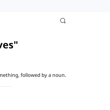
ves"
omething, followed by a noun.