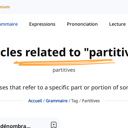
mium
ammaire
Expressions
Prononciation
Lecture
icles related to "partiti
partitives
ses that refer to a specific part or portion of s
Accueil
Grammaire
Tag
Partitives
Noms dénombrables et indénombrables