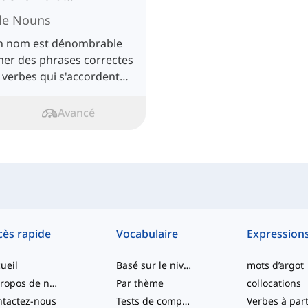
le Nouns
 un nom est dénombrable
rmer des phrases correctes
s verbes qui s'accordent
Avancé
cès rapide
Vocabulaire
Expression
ueil
Basé sur le niveau
mots d’argot
À propos de nous
Par thème
collocations
tactez-nous
Tests de compétence