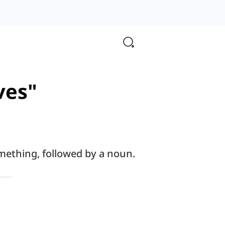
ves"
omething, followed by a noun.