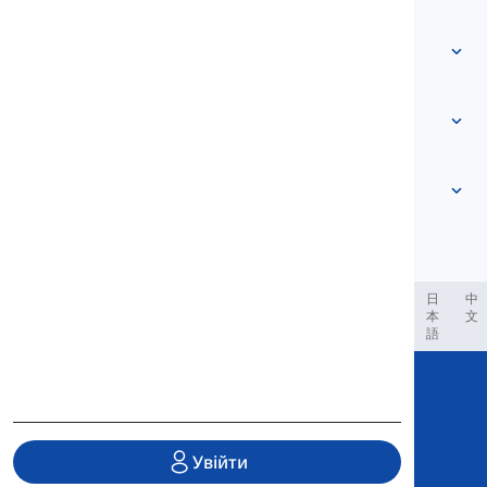
Зв'яжіться з нами
На основі рівня
Центр допомоги
Вирази
За темами
Тести на володіння мовою
сленгові слова
Найпоширеніші
Граматика
колокації
Показати більше
...
Фразові дієслова
Речення
прислів’я
Вимова
Пунктуація та Орфографія
Показати більше
...
Часи
Англійський алфавіт
Дієслова і Залоги
Голосні
Показати більше
...
Приголосні
العر
Filipino
فارسی
Indonesia
Deutsch
português
日
中
本
文
Фонологічні концепції
語
Показати більше
...
Copyright © 2020 Langeek Inc.
All Rights Reserved.
Увійти
Політика конфіденційності
|
Умови обслуговування