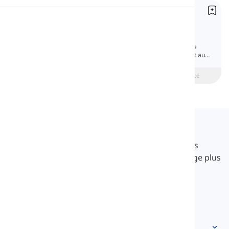
Pronoms démonstratifs
Prononciation
Demonstrative Pronouns
Un pronom démonstratif est un pronom
principalement utilisé pour désigner quelque
Lecture
chose en fonction de sa distance par rapport au
locuteur. En anglais, ces pronoms ont quatre
formes.
beginner
Intermédiaire
Avancé
Langeek
LanGeek est une plateforme d'apprentissage des
langues qui rend votre processus d'apprentissage plus
rapide et plus facile.
info@langeek.co
Accès rapide