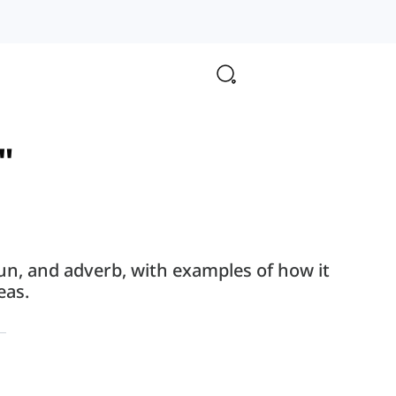
"
noun, and adverb, with examples of how it
eas.