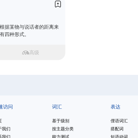
根据某物与说话者的距离来
有四种形式。
高级
速访问
词汇
表达
页
基于级别
俚语词汇
于我们
按主题分类
搭配词
系我们
能力测试
短语动词