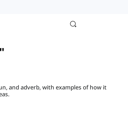
"
noun, and adverb, with examples of how it
eas.