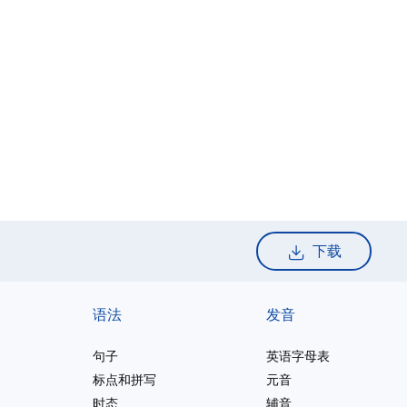
下载
语法
发音
句子
英语字母表
标点和拼写
元音
时态
辅音