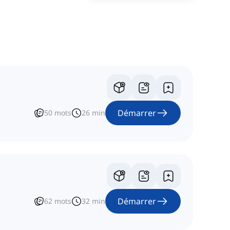
Démarrer
50
mots
26
min
Démarrer
62
mots
32
min