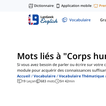
Dictionnaire
Application mobile
Pre
|
|
Vocabulaire
Gr
Mots liés à "Corps hu
Si vous avez besoin de parler ou écrire sur votre 
module pour acquérir des connaissances suffisant
Accueil
Vocabulaire
Vocabulaire Thématique
19
Leçon
683
mots
5
H
42
min