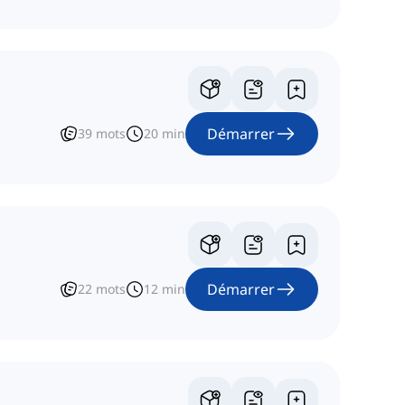
Démarrer
39
mots
20
min
Démarrer
22
mots
12
min