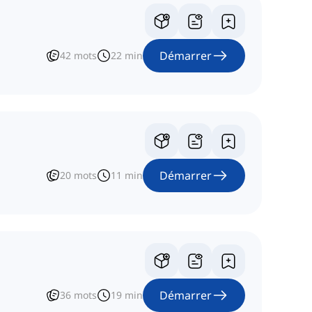
Démarrer
42
mots
22
min
Démarrer
20
mots
11
min
Démarrer
36
mots
19
min