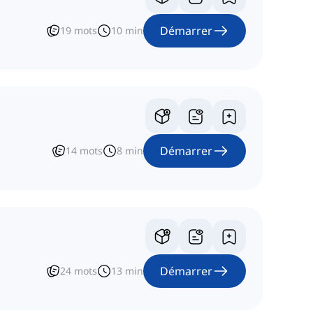
Démarrer
19
mots
10
min
Démarrer
14
mots
8
min
Démarrer
24
mots
13
min