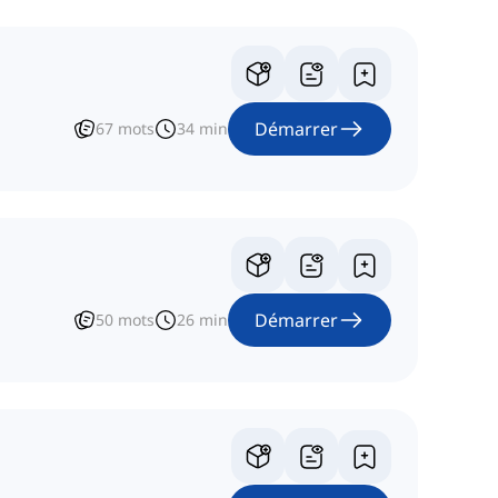
Démarrer
67
mots
34
min
Démarrer
50
mots
26
min