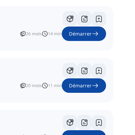
Démarrer
26
mots
14
min
Démarrer
20
mots
11
min