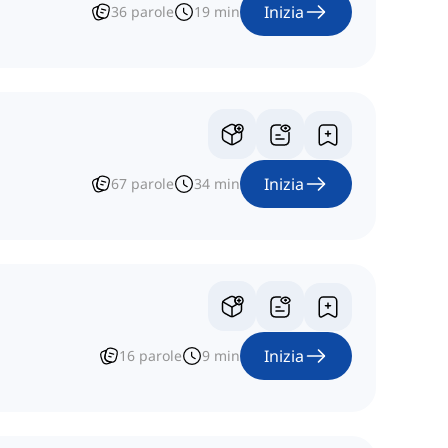
Inizia
36
parole
19
min
Inizia
67
parole
34
min
Inizia
16
parole
9
min