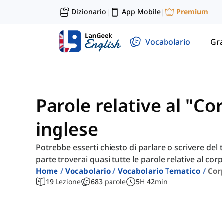
Dizionario
App Mobile
Premium
|
|
Vocabolario
Gr
Parole relative al "C
inglese
Potrebbe esserti chiesto di parlare o scrivere del 
parte troverai quasi tutte le parole relative al co
Home
Vocabolario
Vocabolario Tematico
Cor
19
Lezione
683
parole
5
H
42
min