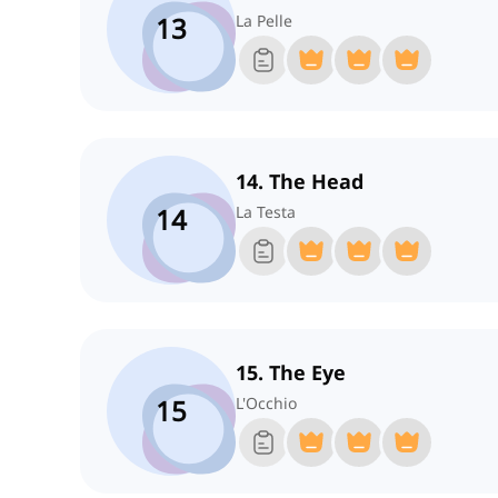
13
La Pelle
14. The Head
14
La Testa
15. The Eye
15
L'Occhio