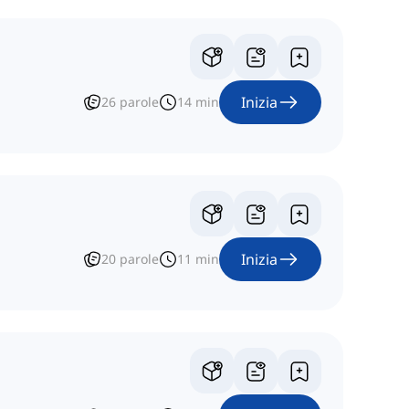
Inizia
26
parole
14
min
Inizia
20
parole
11
min