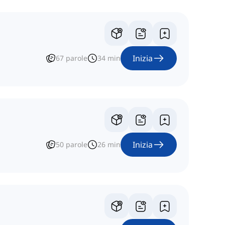
Inizia
67
parole
34
min
Inizia
50
parole
26
min