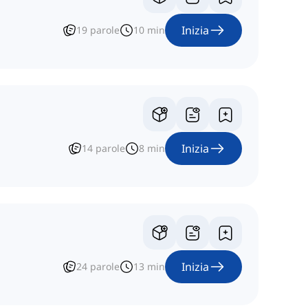
Inizia
19
parole
10
min
Inizia
14
parole
8
min
Inizia
24
parole
13
min