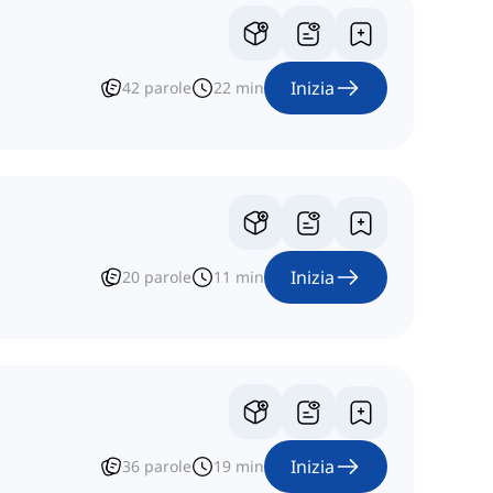
Inizia
42
parole
22
min
Inizia
20
parole
11
min
Inizia
36
parole
19
min