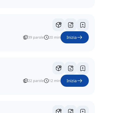
Inizia
39
parole
20
min
Inizia
22
parole
12
min