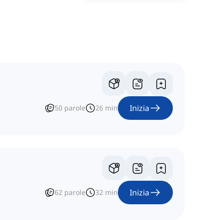
Inizia
50
parole
26
min
Inizia
62
parole
32
min