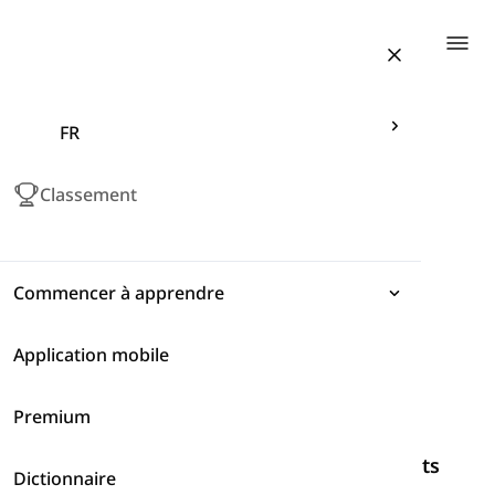
Togg
FR
Classement
Commencer à apprendre
Application mobile
Expressions
Premium
Grammaire
Adjectifs Anglais Décrivant les Attributs
Dictionnaire
Vocabulaire