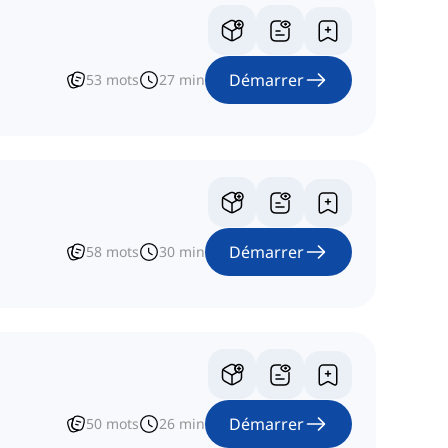
Démarrer
53
mots
27
min
Démarrer
58
mots
30
min
Démarrer
50
mots
26
min