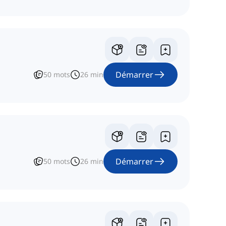
Démarrer
50
mots
26
min
Démarrer
50
mots
26
min