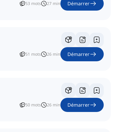
Démarrer
53
mots
27
min
Démarrer
51
mots
26
min
Démarrer
50
mots
26
min