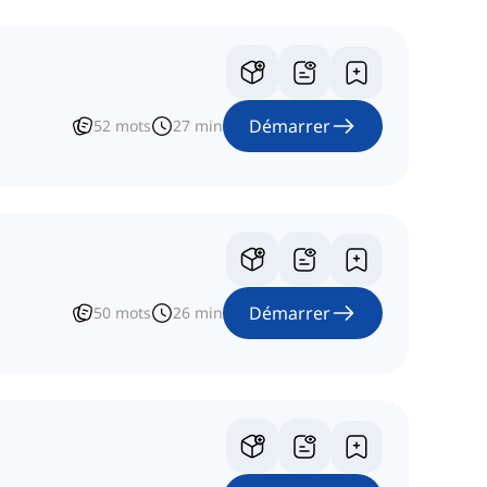
Démarrer
52
mots
27
min
Démarrer
50
mots
26
min