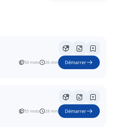
Démarrer
50
mots
26
min
Démarrer
55
mots
28
min