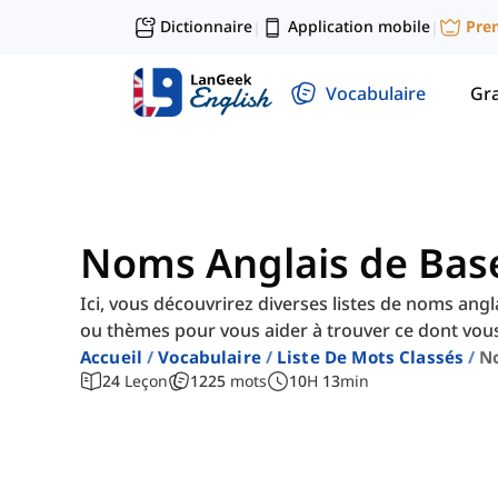
Dictionnaire
Application mobile
Pre
|
|
Vocabulaire
Gr
Noms Anglais de Bas
Ici, vous découvrirez diverses listes de noms angla
ou thèmes pour vous aider à trouver ce dont vous
Accueil
Vocabulaire
Liste De Mots Classés
N
24
Leçon
1225
mots
10
H
13
min