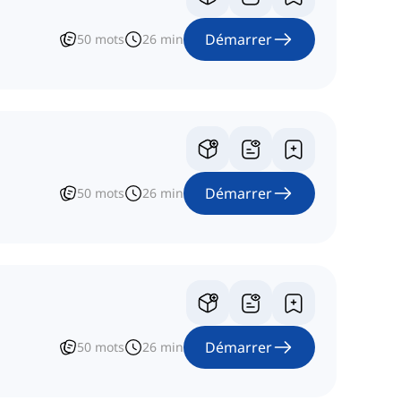
Démarrer
50
mots
26
min
Démarrer
50
mots
26
min
Démarrer
50
mots
26
min