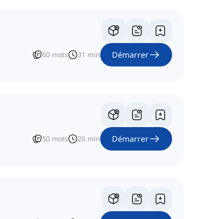
Démarrer
60
mots
31
min
Démarrer
50
mots
26
min