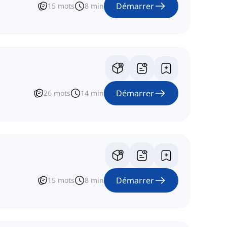
Démarrer
15
mots
8
min
Démarrer
26
mots
14
min
Démarrer
15
mots
8
min