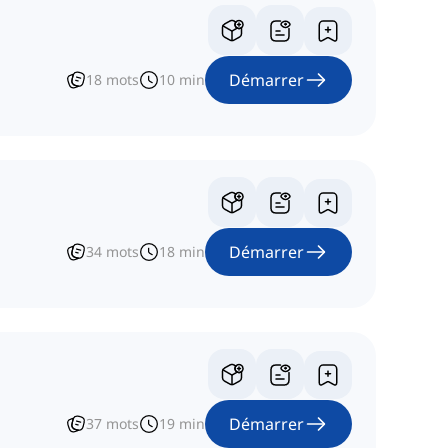
Démarrer
18
mots
10
min
Démarrer
34
mots
18
min
Démarrer
37
mots
19
min