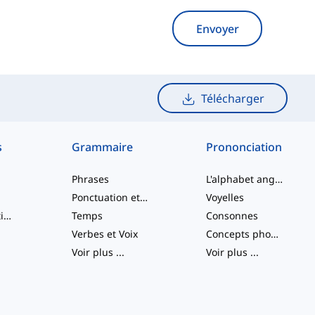
Envoyer
Télécharger
s
Grammaire
Prononciation
Phrases
L'alphabet anglais
Ponctuation et Orthographe
Voyelles
Verbes à particule
Temps
Consonnes
Verbes et Voix
Concepts phonologiques
Voir plus
...
Voir plus
...