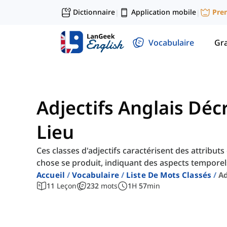
Dictionnaire
Application mobile
Pre
|
|
Vocabulaire
Gr
Adjectifs Anglais Déc
Lieu
Ces classes d'adjectifs caractérisent des attribu
chose se produit, indiquant des aspects temporel
Accueil
Vocabulaire
Liste De Mots Classés
Ad
11
Leçon
232
mots
1
H
57
min