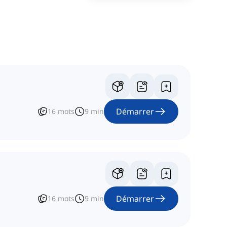
Démarrer
16
mots
9
min
Démarrer
16
mots
9
min