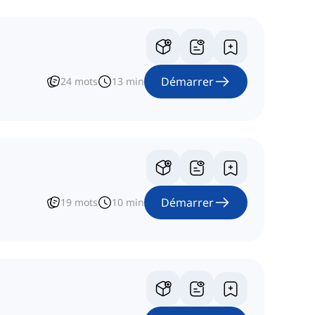
Démarrer
24
mots
13
min
Démarrer
19
mots
10
min