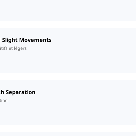
nd Slight Movements
ifs et légers
th Separation
tion