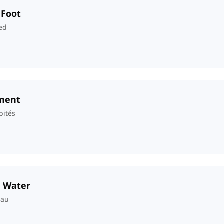
 Foot
ed
ement
pités
n Water
eau