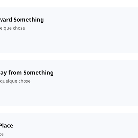
oward Something
elque chose
way from Something
 quelque chose
Place
ce