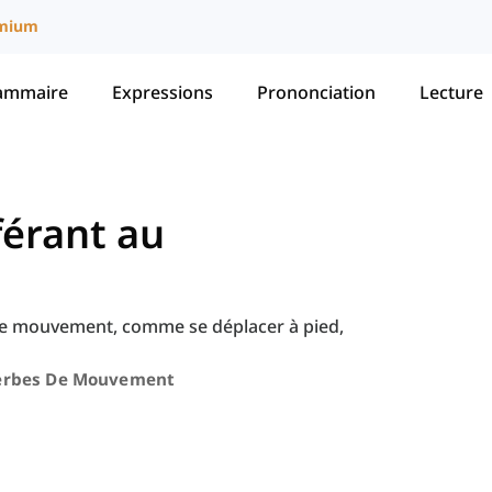
mium
ammaire
Expressions
Prononciation
Lecture
férant au
 de mouvement, comme se déplacer à pied,
erbes De Mouvement