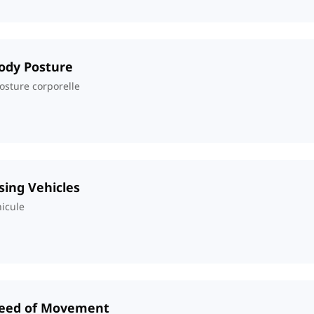
Body Posture
sture corporelle
sing Vehicles
icule
Speed of Movement