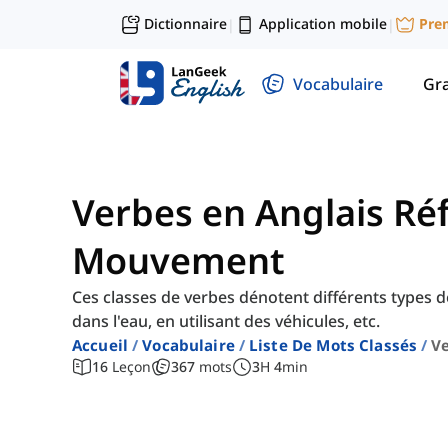
Dictionnaire
Application mobile
Pre
|
|
Vocabulaire
Gr
Verbes en Anglais Ré
Mouvement
Ces classes de verbes dénotent différents types
dans l'eau, en utilisant des véhicules, etc.
Accueil
Vocabulaire
Liste De Mots Classés
V
16
Leçon
367
mots
3
H
4
min