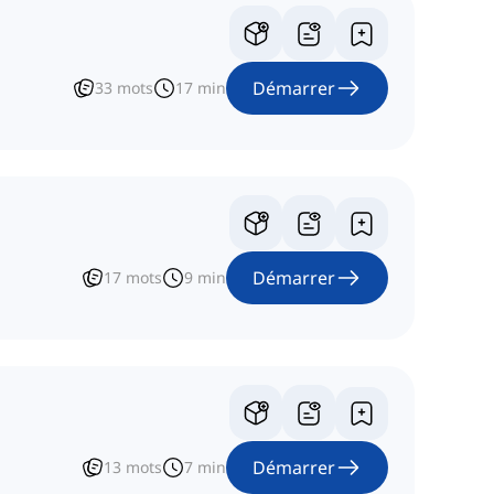
Démarrer
33
mots
17
min
Démarrer
17
mots
9
min
Démarrer
13
mots
7
min