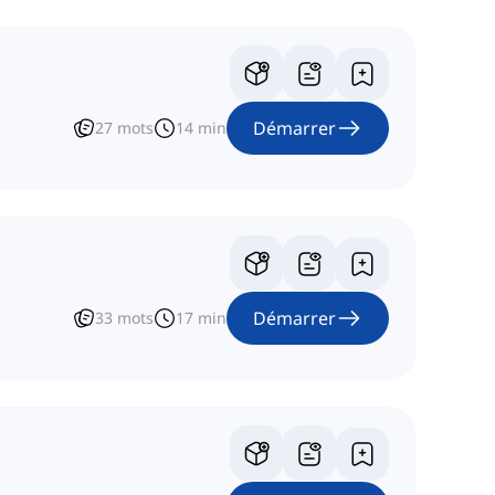
Démarrer
27
mots
14
min
Démarrer
33
mots
17
min