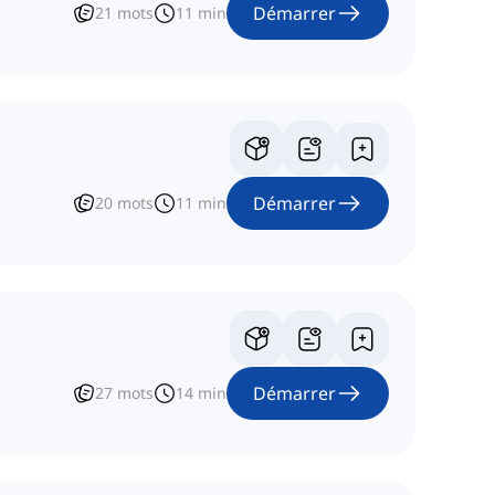
Démarrer
21
mots
11
min
Démarrer
20
mots
11
min
Démarrer
27
mots
14
min