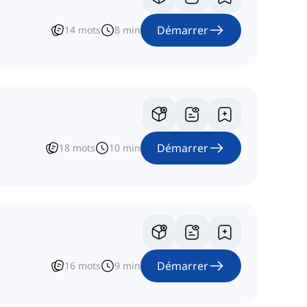
Démarrer
14
mots
8
min
Démarrer
18
mots
10
min
Démarrer
16
mots
9
min