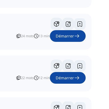
Démarrer
24
mots
13
min
Démarrer
22
mots
12
min