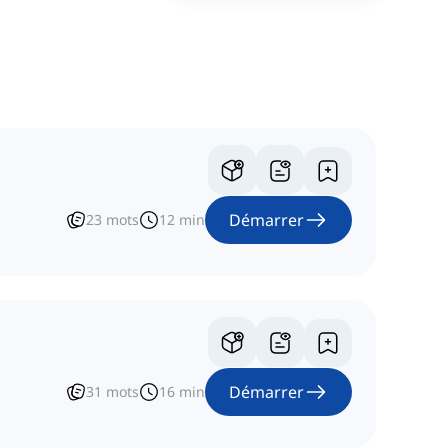
Démarrer
23
mots
12
min
Démarrer
31
mots
16
min