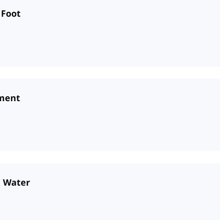
 Foot
ement
n Water