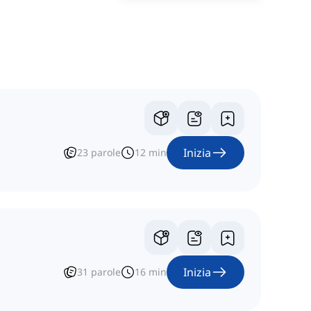
Inizia
23
parole
12
min
Inizia
31
parole
16
min