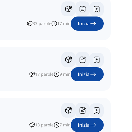
Inizia
33
parole
17
min
Inizia
17
parole
9
min
Inizia
13
parole
7
min