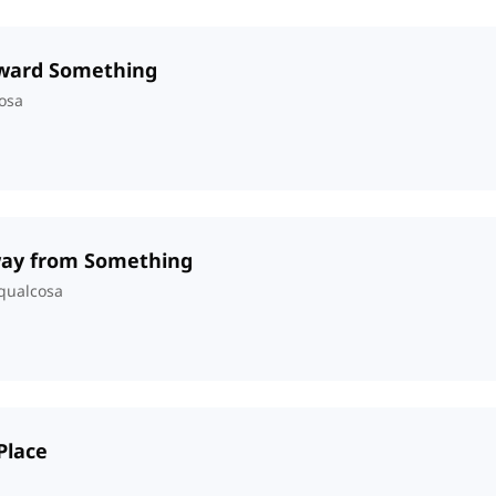
oward Something
cosa
way from Something
 qualcosa
Place