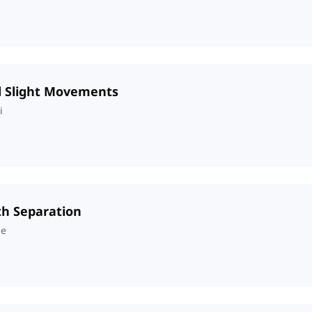
nd Slight Movements
i
th Separation
ne