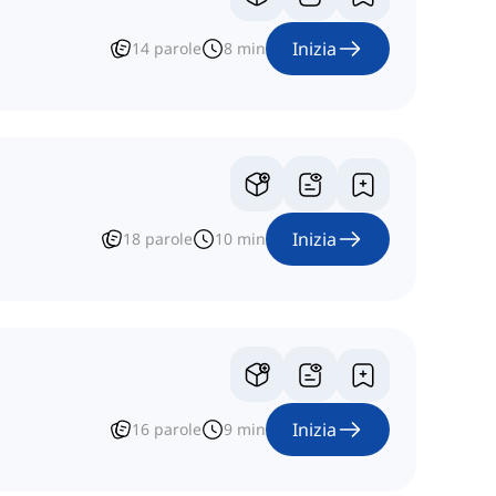
Inizia
14
parole
8
min
Inizia
18
parole
10
min
Inizia
16
parole
9
min