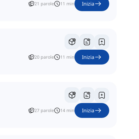
Inizia
21
parole
11
min
Inizia
20
parole
11
min
Inizia
27
parole
14
min