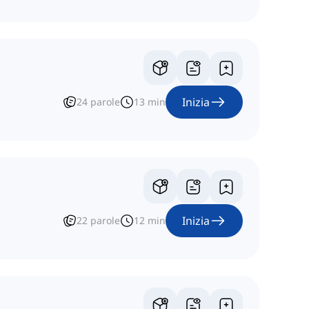
Inizia
24
parole
13
min
Inizia
22
parole
12
min