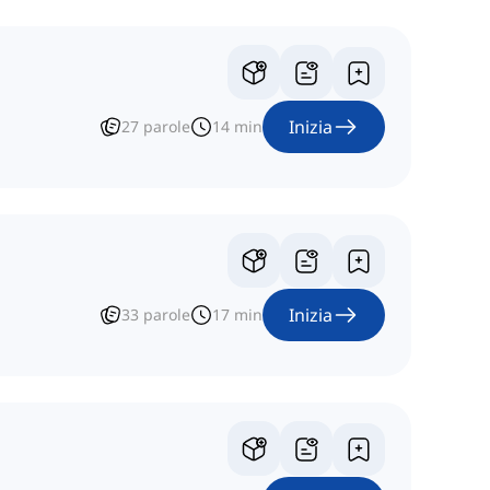
Inizia
27
parole
14
min
Inizia
33
parole
17
min