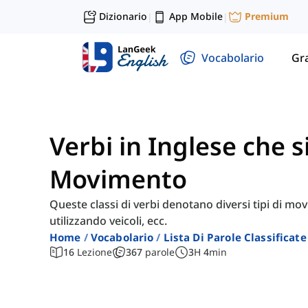
Dizionario
App Mobile
Premium
|
|
Vocabolario
Gr
Verbi in Inglese che s
Movimento
Queste classi di verbi denotano diversi tipi di mo
utilizzando veicoli, ecc.
Home
Vocabolario
Lista Di Parole Classificate
16
Lezione
367
parole
3
H
4
min