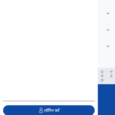
हमसे संपर्क करें
स्तर-आधारित
सहायता केंद्र
अभिव्यक्तियाँ
विषय अनुसार
प्रवीणता परीक्षाएँ
स्लैंग शब्द
सबसे आम
व्याकरण
संधियाँ
और देखें
...
वाक्यांश क्रियाएँ
वाक्य
लोकोक्तियाँ
उच्चारण
विराम चिह्न और वर्तनी
और देखें
...
काल
और देखें
...
क्रियाएँ और वाच्य
और देखें
...
العر
Filipino
فارسی
Indonesia
Deutsch
português
日
中
本
文
語
Copyright © 2020 Langeek Inc.
All Rights Reserved.
लॉगिन करें
गोपनीयता नीति
|
सेवा की शर्तें