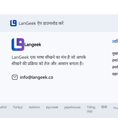
LanGeek ऐप डाउनलोड करें
त्वर
Langeek
मुखपृ
LanGeek एक भाषा सीखने का मंच है जो आपके
हमारे
सीखने की प्रक्रिया को तेज और आसान बनाता है।
हमसे
सहाय
info@langeek.co
añol
Türkçe
italiano
русский
українська
Tiếng
हिन्दी
بية
Việt