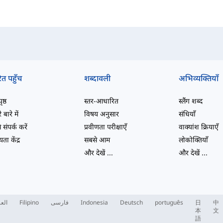
ित पहुँच
शब्दावली
अभिव्यक्तियाँ
ष्ठ
स्तर-आधारित
स्लैंग शब्द
 बारे में
विषय अनुसार
संधियाँ
 संपर्क करें
प्रवीणता परीक्षाएँ
वाक्यांश क्रियाएँ
ता केंद्र
सबसे आम
लोकोक्तियाँ
और देखें
...
और देखें
...
العر
Filipino
فارسی
Indonesia
Deutsch
português
日
中
本
文
語