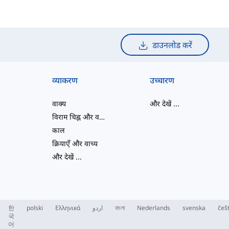
डाउनलोड करें
व्याकरण
उच्चारण
वाक्य
और देखें
...
विराम चिह्न और वर्तनी
काल
क्रियाएँ और वाच्य
और देखें
...
한
polski
Ελληνικά
اردو
বাংলা
Nederlands
svenska
češ
국
어