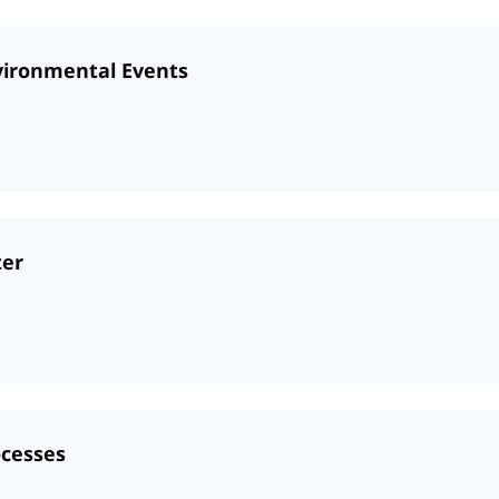
vironmental Events
ter
ocesses