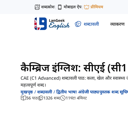
शब्दकोश
मोबाइल ऐप
प्रीमियम
|
|
शब्दावली
व्याकरण
कैम्ब्रिज इंग्लिश: सीएई (सी1
CAE (C1 Advanced) शब्दावली पाठ: कला, खेल और स्वास्थ्य जैस
महत्वपूर्ण शब्द।
मुखपृष्ठ
शब्दावली
द्वितीय भाषा अंग्रेजी पाठ्यपुस्तक शब्द सूचिय
56
पाठ
1326
शब्द
11
घंटा
4
मिनट