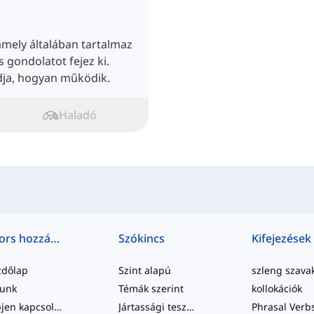
amely általában tartalmaz
es gondolatot fejez ki.
dja, hogyan működik.
Haladó
Gyors hozzáférés
Szókincs
Kifejezések
zdőlap
Szint alapú
szleng szava
lunk
Témák szerint
kollokációk
Lépjen kapcsolatba velünk
Jártassági tesztek
Phrasal Verb