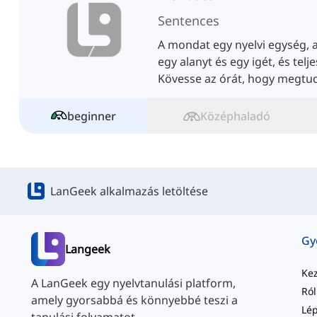
Sentences
A mondat egy nyelvi egység, 
egy alanyt és egy igét, és telj
Kövesse az órát, hogy megtu
beginner
Középhaladó
LanGeek alkalmazás letöltése
Langeek
Ke
A LanGeek egy nyelvtanulási platform,
Ró
amely gyorsabbá és könnyebbé teszi a