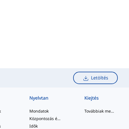
Letöltés
Nyelvtan
Kiejtés
k
Mondatok
Továbbiak megtekintése
Központozás és Helyesírás
s
Idők