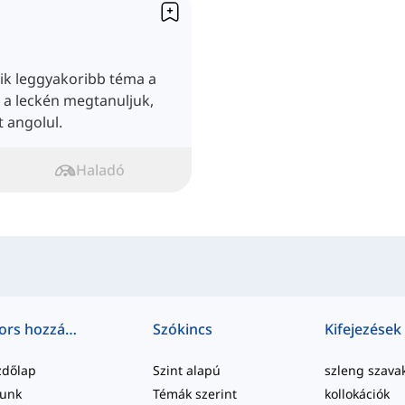
k leggyakoribb téma a
 a leckén megtanuljuk,
 angolul.
Haladó
Gyors hozzáférés
Szókincs
Kifejezések
zdőlap
Szint alapú
szleng szava
lunk
Témák szerint
kollokációk