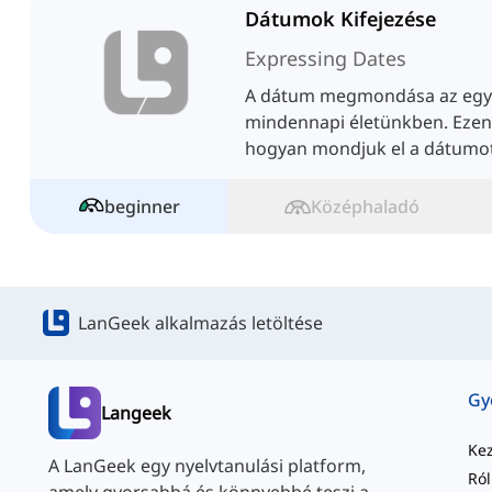
Dátumok Kifejezése
Expressing Dates
A dátum megmondása az egyi
mindennapi életünkben. Ezen
hogyan mondjuk el a dátumot
beginner
Középhaladó
LanGeek alkalmazás letöltése
Langeek
Ke
A LanGeek egy nyelvtanulási platform,
Ró