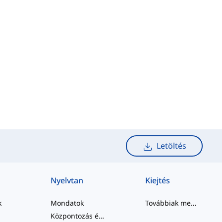
Letöltés
Nyelvtan
Kiejtés
k
Mondatok
Továbbiak megtekintése
Központozás és Helyesírás