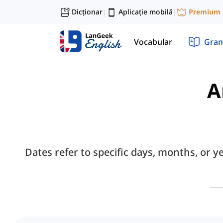
Dicționar
Aplicație mobilă
Premium
|
|
Vocabular
Gram
A
Dates refer to specific days, months, or 