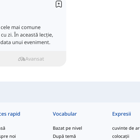
e cele mai comune
cu zi. În această lecție,
data unui eveniment.
Avansat
ces rapid
Vocabular
Expresii
asă
Bazat pe nivel
pre noi
După temă
colocații