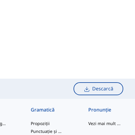
Descarcă
Gramatică
Pronunție
cuvinte de argou
Propoziții
Vezi mai mult
...
Punctuație și Ortografie