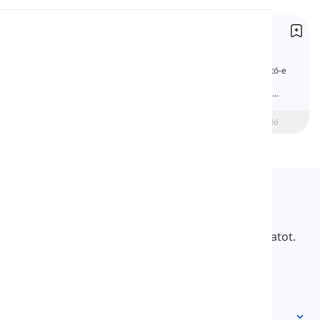
Kiejtés
Megszámlálható és megszámlálhatatlan főnevek
Countable and Uncountable Nouns
Olvasás
Fontos tudni, hogy egy főnév megszámlálható-e
vagy sem. Ez segít helyes mondatok
kialakításában, cikkek és igék használatával,
amelyek egyeznek a főnévvel.
beginner
Középhaladó
Haladó
Langeek
A LanGeek egy nyelvtanulási platform, amely
gyorsabbá és könnyebbé teszi a tanulási folyamatot.
info@langeek.co
Gyors hozzáférés