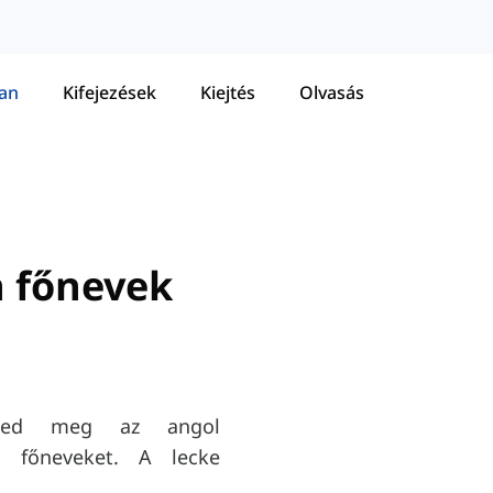
tan
Kifejezések
Kiejtés
Olvasás
 főnevek
eted meg az angol
n főneveket. A lecke