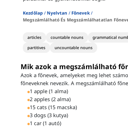
Kezdőlap
Nyelvtan
Főnevek
Megszámlálható És Megszámlálhatatlan Főneve
articles
countable nouns
grammatical num
partitives
uncountable nouns
Mik azok a megszámlálható fő
Azok a főnevek, amelyeket meg lehet számo
főneveknek nevezik. A megszámlálható főne
1 apple (1 alma)
2 apples (2 alma)
15 cats (15 macska)
3 dogs (3 kutya)
1 car (1 autó)