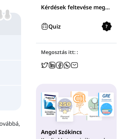
Kérdések feltevése megszámlálható és megszámlálhatatlan főnevekről
Quiz
?
Megosztás itt: :
Továbbá,
Angol Szókincs