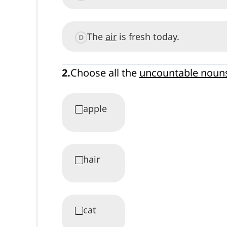
The
air
is fresh today.
D
2
.
Choose all the
uncountable noun
apple
hair
cat