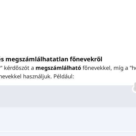
és megszámlálhatatlan főnevekről
y
" kérdőszót a
megszámlálható
főnevekkel, míg a "
nevekkel használjuk. Például: