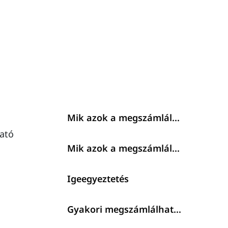
Mik azok a megszámlálható főnevek?
ató
Mik azok a megszámlálhatatlan főnevek?
Igeegyeztetés
Gyakori megszámlálhatatlan főnevek