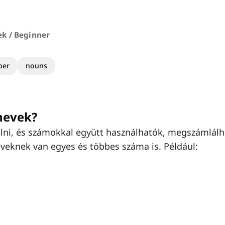
k / Beginner
ber
nouns
nevek?
lni, és számokkal együtt használhatók, megszámlálh
veknek van egyes és többes száma is. Például: