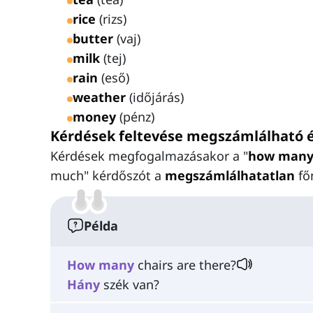
rice
(rizs)
butter
(vaj)
milk
(tej)
rain
(eső)
weather
(időjárás)
money
(pénz)
Kérdések feltevése megszámlálható 
Kérdések megfogalmazásakor a "
how man
much" kérdőszót a
megszámlálhatatlan
fő
Példa
How
many
chairs are there?
Hány
szék van?