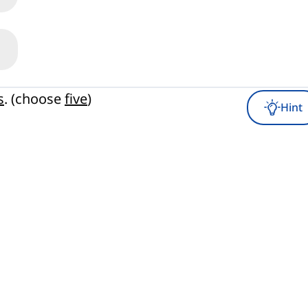
s
. (choose
five
)
Hint