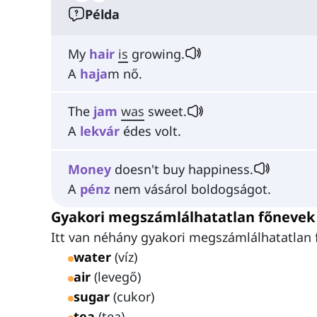
Példa
My
hair
is
growing.
A
haja
m nő.
The
jam
was
sweet.
A
lekvár
édes volt.
Money
doesn't buy happiness.
A
pénz
nem vásárol boldogságot.
Gyakori megszámlálhatatlan főnevek
Itt van néhány gyakori megszámlálhatatlan 
water
(víz)
air
(levegő)
sugar
(cukor)
tea
(tea)