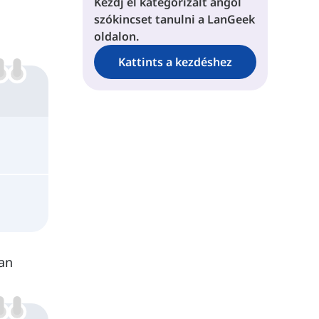
Kezdj el kategorizált angol
szókincset tanulni a LanGeek
oldalon.
Kattints a kezdéshez
van