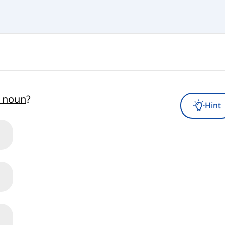
e noun
?
Hint
.