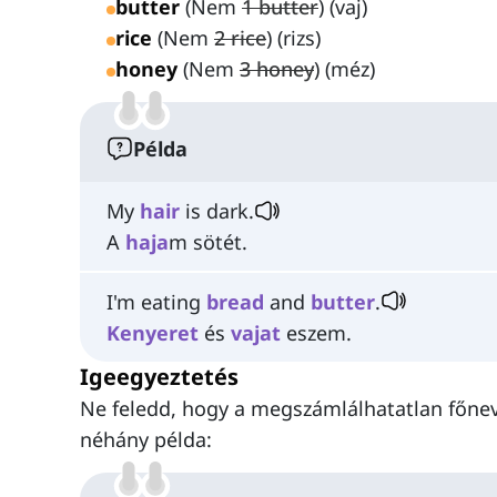
butter
(Nem
1 butter
) (vaj)
rice
(Nem
2 rice
) (rizs)
honey
(Nem
3 honey
) (méz)
Példa
My
hair
is dark.
A
haja
m sötét.
I'm eating
bread
and
butter
.
Kenyeret
és
vajat
eszem.
Igeegyeztetés
Ne feledd, hogy a megszámlálhatatlan főn
néhány példa: