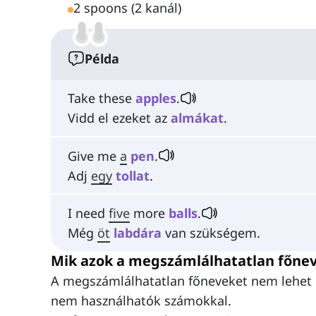
2 spoons (2 kanál)
Példa
Take these
apples
.
Vidd el ezeket az
almákat
.
Give me
a
pen
.
Adj
egy
tollat
.
I need
five
more
balls
.
Még
öt
labdára
van szükségem.
Mik azok a megszámlálhatatlan főne
A megszámlálhatatlan főneveket nem lehet
nem használhatók számokkal.