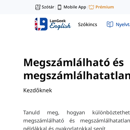
Szótár
Mobile App
Prémium
|
|
Szókincs
Nyelv
Megszámlálható és
megszámlálhatatlan
Kezdőknek
Tanuld meg, hogyan különbözteth
megszámlálható és megszámlálhatatla
példákkal és gyakorlatokkal segít.