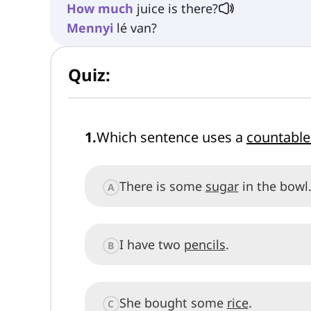
How
much
juice is there?
Mennyi
lé van?
Quiz:
1
.
Which sentence uses a
countabl
There is some
sugar
in the bowl
A
I have two
pencils
.
B
She bought some
rice
.
C