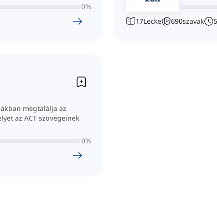
0
%
17
Lecke
690
szavak
iákban megtalálja az
elyet az ACT szövegeinek
0
%