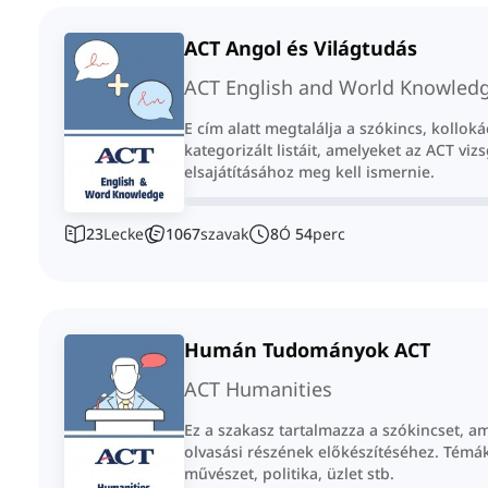
ACT Angol és Világtudás
ACT English and World Knowled
E cím alatt megtalálja a szókincs, kolloká
kategorizált listáit, amelyeket az ACT viz
elsajátításához meg kell ismernie.
23
Lecke
1067
szavak
8
Ó
54
perc
Humán Tudományok ACT
ACT Humanities
Ez a szakasz tartalmazza a szókincset, a
olvasási részének előkészítéséhez. Témák
művészet, politika, üzlet stb.