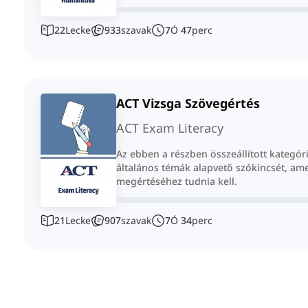
22
Lecke
933
szavak
7
Ó
47
perc
ACT Vizsga Szövegértés
ACT Exam Literacy
Az ebben a részben összeállított kategór
általános témák alapvető szókincsét, am
megértéséhez tudnia kell.
21
Lecke
907
szavak
7
Ó
34
perc