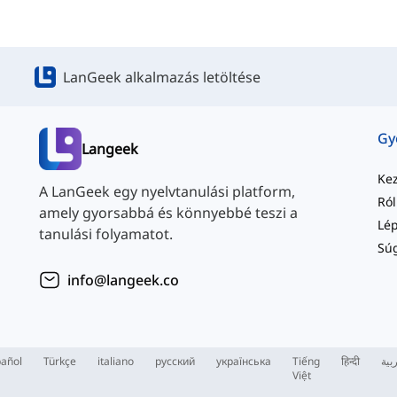
LanGeek alkalmazás letöltése
Langeek
Ke
A LanGeek egy nyelvtanulási platform,
Ró
amely gyorsabbá és könnyebbé teszi a
tanulási folyamatot.
Sú
info@langeek.co
añol
Türkçe
italiano
русский
українська
Tiếng
हिन्दी
بية
Việt