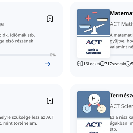
Matemati
ge
ACT Mat
ciók, idiómák stb.
A matemati
sga első részének
gyűjtve, ho
valamint né
0
%
16
Lecke
717
szavak
Termész
ACT Scie
melyre szüksége lesz az ACT
Ez a rész k
, mint történelem,
ágakban, mi
stb.