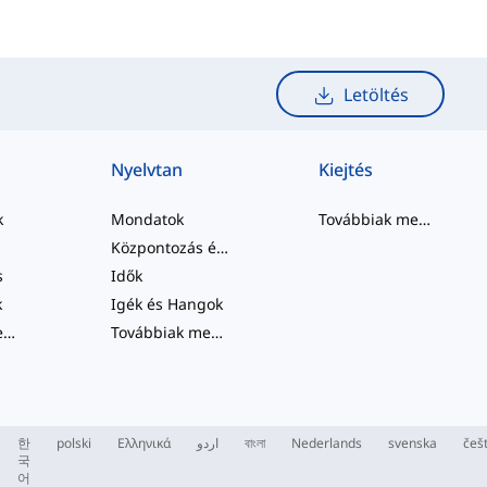
Letöltés
Nyelvtan
Kiejtés
k
Mondatok
Továbbiak megtekintése
Központozás és Helyesírás
s
Idők
k
Igék és Hangok
Továbbiak megtekintése
...
Továbbiak megtekintése
...
한
polski
Ελληνικά
اردو
বাংলা
Nederlands
svenska
češ
국
어