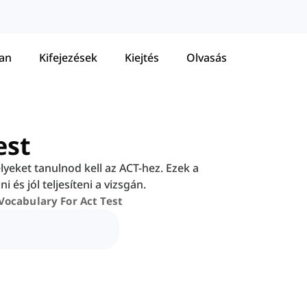
tan
Kifejezések
Kiejtés
Olvasás
est
lyeket tanulnod kell az ACT-hez. Ezek a
és jól teljesíteni a vizsgán.
Vocabulary For Act Test