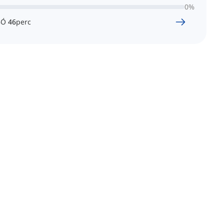
0
%
5
Ó
46
perc