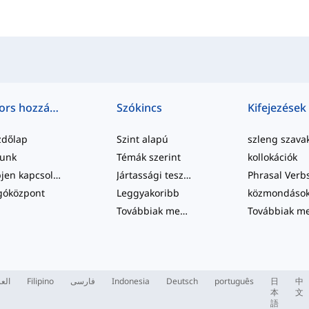
Gyors hozzáférés
Szókincs
Kifejezések
zdőlap
Szint alapú
szleng szava
lunk
Témák szerint
kollokációk
Lépjen kapcsolatba velünk
Jártassági tesztek
Phrasal Verb
góközpont
Leggyakoribb
közmondáso
Továbbiak megtekintése
...
العر
Filipino
فارسی
Indonesia
Deutsch
português
日
中
本
文
語