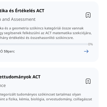
ka és Értékelés ACT
h and Assessment
ka és a geometria szókincs kategóriái össze vannak
gy segítsenek felkészülni az ACT matematika szekciójára,
hány értékelési és összehasonlító szókincsre.
0
%
5
Ó
59
perc
ettudományok ACT
nce
ategorizált tudományos szókincset tartalmaz olyan
nt a fizika, kémia, biológia, orvostudomány, csillagászat