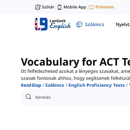
Szótár
Mobile App
Prémium
|
|
Szókincs
Nyelv
Vocabulary for ACT T
Itt felfedezheted azokat a lényeges szavakat, ame
szavak fontosak ahhoz, hogy segítsenek felkészülni 
Kezdőlap
Szókincs
English Proficiency Tests